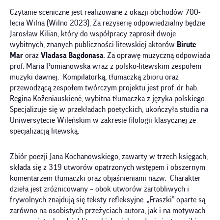
Czytanie sceniczne jest realizowane z okazji obchodów 700-
lecia Wilna (Wilno 2023). Za reżyserię odpowiedzialny będzie
Jarosław Kilian, który do współpracy zaprosił dwoje
wybitnych, znanych publiczności litewskiej aktorów
Birute
Mar
oraz
Vladasa Bagdonasa
. Za oprawę muzyczną odpowiada
prof. Maria Pomianowska wraz z polsko-litewskim zespołem
muzyki dawnej. Kompilatorką, tłumaczką zbioru oraz
przewodzącą zespołem twórczym projektu jest prof. dr hab.
Regina Koženiauskienė, wybitna tłumaczka z języka polskiego.
Specjalizuje się w przekładach poetyckich, ukończyła studia na
Uniwersytecie Wileńskim w zakresie filologii klasycznej ze
specjalizacją litewską.
Zbiór poezji Jana Kochanowskiego, zawarty w trzech księgach,
składa się z 319 utworów opatrzonych wstępem i obszernym
komentarzem tłumaczki oraz objaśnieniami nazw. Charakter
dzieła jest zróżnicowany – obok utworów żartobliwych i
frywolnych znajdują się teksty refleksyjne. „Fraszki” oparte są
zarówno na osobistych przeżyciach autora, jak i na motywach