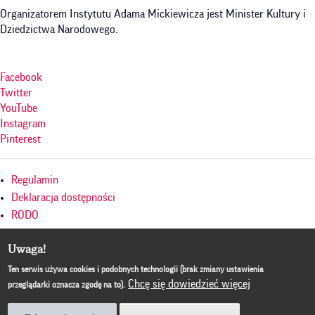
Organizatorem Instytutu Adama Mickiewicza jest Minister Kultury i
Dziedzictwa Narodowego.
Facebook
Twitter
YouTube
Instagram
Pinterest
Menu
Regulamin
w
Deklaracja dostępności
RODO
stopce
Polityka prywatności
Uwaga!
Mapa serwisu
Culture.pl
Ten serwis używa cookies i podobnych technologii (brak zmiany ustawienia
Chcę się dowiedzieć więcej
przeglądarki oznacza zgodę na to).
BIP
© Copyright by Instytut Adama Mickiewicza, ul. Mokotowska 25, 00-