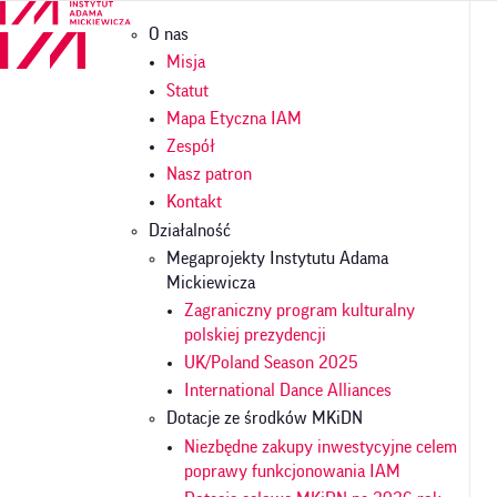
Przejdź
Główna
O nas
do
nawigacja
treści
Misja
Statut
Mapa Etyczna IAM
Zespół
Nasz patron
Kontakt
Działalność
Megaprojekty Instytutu Adama
Mickiewicza
Zagraniczny program kulturalny
polskiej prezydencji
UK/Poland Season 2025
International Dance Alliances
Dotacje ze środków MKiDN
Niezbędne zakupy inwestycyjne celem
poprawy funkcjonowania IAM