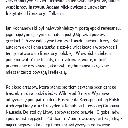
zaczerpniętych z dzieł literackich a ich wydanie jest wynikiem
współpracy
Instytutu Adama Mickiewicza
z Litewskim
Instytutem Literatury i Folkloru.
Jan Kochanowski był najwybitniejszym poetą epoki renesansu,
jego najsłynniejszym dramatem jest „Odprawa posłów
greckich”. Przez całe życie tworzył fraszki, pieśni i treny. Był
autorem określenia
fraszka
z języka włoskiego i wprowadził
ten typ utworu do literatury polskiej. W swoich dziełach
podejmował różne tematy, m.in. zdrowie, wiarę, miłość,
przemijanie czy sławę. Jako wybitny humanista zręcznie
mieszał żart z powagą i refleksją.
Kolekcję arrasów, która stanie się tłem czytania scenicznego
fraszek, można podziwiać w Wilnie od 3 maja. Wystawa
odbywa się pod patronatem Prezydenta Rzeczpospolitej Polski
Andrzeja Dudy oraz Prezydenta Republiki Litewskiej Gitanasa
Nausėda. Do stolicy Litwy sprowadzono prawie 40 gobelinów
spośród istniejących 140 tkanin. Zbiór uważany jest za jedną z
najcenniejszych kolekcji tkanin artystycznych na świecie.