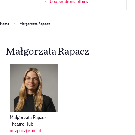
Cooperations offers
Breadcrumb
Home
Małgorzata Rapacz
Małgorzata Rapacz
Małgorzata Rapacz
Theatre Hub
mrapacz@iam.pl