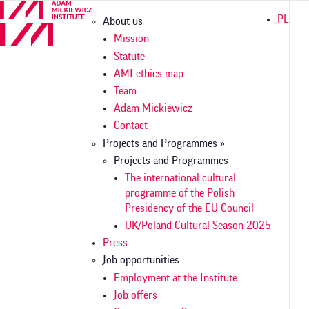
Skip
Główna
PL
About us
to
nawigacja
main
Mission
content
Statute
AMI ethics map
Team
Adam Mickiewicz
Contact
Projects and Programmes »
Projects and Programmes
The international cultural
programme of the Polish
Presidency of the EU Council
UK/Poland Cultural Season 2025
Press
Job opportunities
Employment at the Institute
Job offers