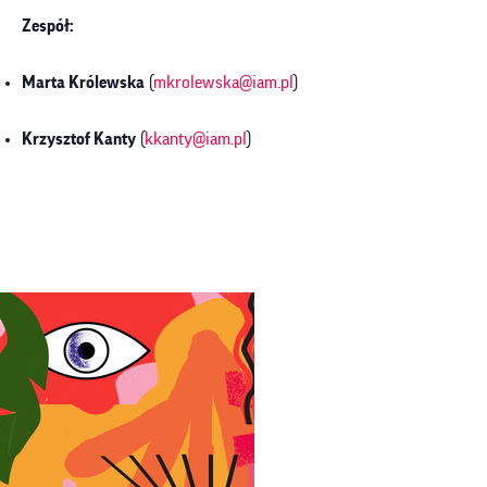
Zespół:
Marta Królewska
(
mkrolewska@iam.pl
)
Krzysztof Kanty
(
kkanty@iam.pl
)