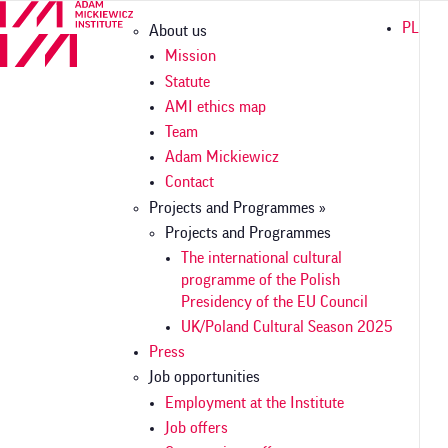
Skip
Główna
PL
About us
to
nawigacja
main
Mission
content
Statute
AMI ethics map
Team
Adam Mickiewicz
Contact
Projects and Programmes »
Projects and Programmes
The international cultural
programme of the Polish
Presidency of the EU Council
UK/Poland Cultural Season 2025
Press
Job opportunities
Employment at the Institute
Job offers