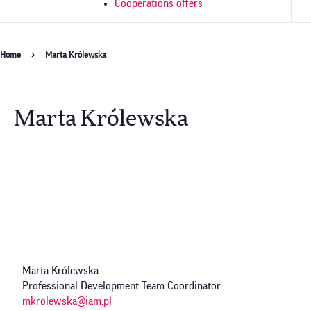
Cooperations offers
Breadcrumb
Home
Marta Królewska
Marta Królewska
Marta Królewska
Professional Development Team Coordinator
mkrolewska@iam.pl