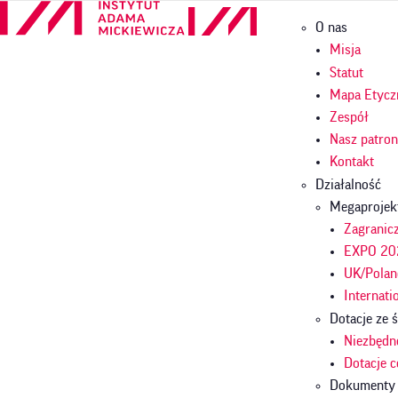
Przejdź
Główna
O nas
do
nawigac
treści
Misja
Statut
Mapa Etycz
Zespół
Nasz patro
Kontakt
Działalność
Megaprojek
Zagranicz
EXPO 202
UK/Polan
Internati
Dotacje ze
Niezbędn
Dotacje 
Dokumenty