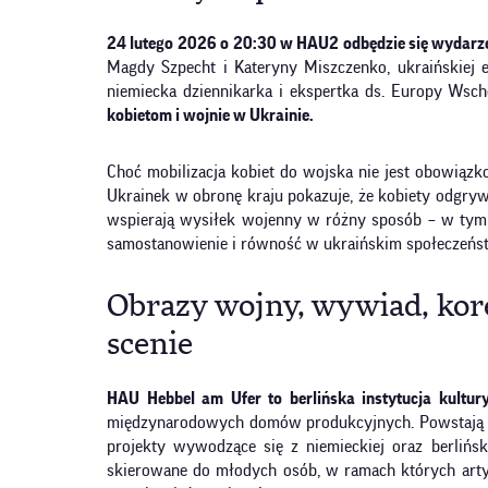
24 lutego 2026 o 20:30 w HAU2 odbędzie się wydarze
Magdy Szpecht i Kateryny Miszczenko, ukraińskiej e
niemiecka dziennikarka i ekspertka ds. Europy Wscho
kobietom i wojnie w Ukrainie.
Choć mobilizacja kobiet do wojska nie jest obowiąz
Ukrainek w obronę kraju pokazuje, że kobiety odgrywa
wspierają wysiłek wojenny w różny sposób – w tym
samostanowienie i równość w ukraińskim społeczeńst
Obrazy wojny, wywiad, kore
scenie
HAU Hebbel am Ufer to berlińska instytucja kultur
międzynarodowych domów produkcyjnych. Powstają tu 
projekty wywodzące się z niemieckiej oraz berliński
skierowane do młodych osób, w ramach których artyśc