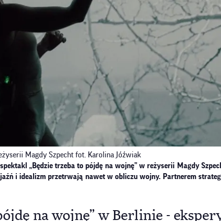
eżyserii Magdy Szpecht fot. Karolina Jóźwiak
spektakl „Będzie trzeba to pójdę na wojnę” w reżyserii Magdy Szpech
yjaźń i idealizm przetrwają nawet w obliczu wojny. Partnerem strate
pójdę na wojnę” w Berlinie - ekspe