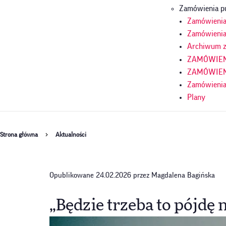
Zamówienia p
Zamówienia 
Zamówienia
Archiwum z
ZAMÓWIENI
ZAMÓWIENI
Zamówienia
Plany
Ścieżka
Strona główna
Aktualności
nawigacyjna
Opublikowane 24.02.2026 przez Magdalena Bagińska
„Będzie trzeba to pójdę