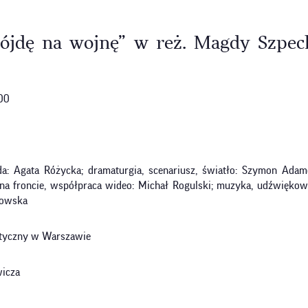
 pójdę na wojnę” w reż. Magdy Szpec
:00
da: Agata Różycka; dramaturgia, scenariusz, światło: Szymon Adamc
a froncie, współpraca wideo: Michał Rogulski; muzyka, udźwiękowie
kowska
matyczny w Warszawie
wicza