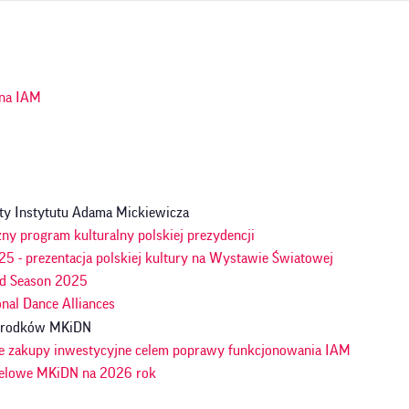
ja
na IAM
n
ty Instytutu Adama Mickiewicza
ny program kulturalny polskiej prezydencji
5 - prezentacja polskiej kultury na Wystawie Światowej
d Season 2025
onal Dance Alliances
 środków MKiDN
e zakupy inwestycyjne celem poprawy funkcjonowania IAM
celowe MKiDN na 2026 rok