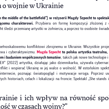
 o wojnie w Ukrainie
n the middle of the battlefield”) w reżyserii Magdy Szpecht to spekta
ącemu charakterowi.
Przybiera on formę kompozycji złożonej z
 śledzi przemianę artystki w żołnierza, a poprzez to osobiste świa
na pełnoskalowemu konfliktowi zbrojnemu w Ukrainie. Wszystkie proj
stwa i cyberaktywizmu.
Magda Szpecht
to polska artystka teatralna, 
mem i badaniem współczesnych tematów
, takich jak nowe technologie
f” (2022) artystka, działając jako dziennikarka, używała cybernarz
nflikt i wspierać Ukrainę w jej walce o wolność. W estońskim spekt
ternecie, poznając światopogląd i motywacje wroga. Poprzez uw
ych historiach, celach i lokalizacji na froncie. Spektakl „She stands 
rainie i ich wpływ na równość społ
ność w czasach wojny?”