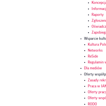
Koncepcj
Informac
Raporty
Zgłoszen
Oświadcze
Zapobieg
Wsparcie kult
Kultura Pol
Networks
ReSide
Regulamin 
Dla mediów
Oferty współp
Zasady rekr
Praca w IA
Oferty prac
Oferty wsp
RODO