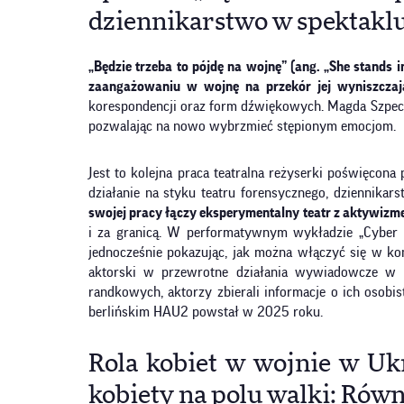
dziennikarstwo w spektaklu
„Będzie trzeba to pójdę na wojnę” (ang. „She stands i
zaangażowaniu w wojnę na przekór jej wyniszczaj
korespondencji oraz form dźwiękowych. Magda Szpecht
pozwalając na nowo wybrzmieć stępionym emocjom.
Jest to kolejna praca teatralna reżyserki poświęco
działanie na styku teatru forensycznego, dziennikar
swojej pracy łączy eksperymentalny teatr z aktywiz
i za granicą. W performatywnym wykładzie „Cyber El
jednocześnie pokazując, jak można włączyć się w ko
aktorski w przewrotne działania wywiadowcze w in
randkowych, aktorzy zbierali informacje o ich osobist
berlińskim HAU2 powstał w 2025 roku.
Rola kobiet w wojnie w Uk
kobiety na polu walki: Rów