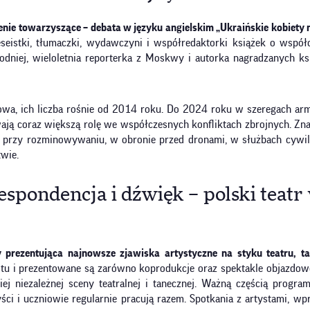
nie towarzyszące – debata w języku angielskim „Ukraińskie kobiety
seistki, tłumaczki, wydawczyni i współredaktorki książek o wspó
dniej, wieloletnia reporterka z Moskwy i autorka nagradzanych ksi
kowa, ich liczba rośnie od 2014 roku. Do 2024 roku w szeregach arm
ją coraz większą rolę we współczesnych konfliktach zbrojnych. Znac
 przy rozminowywaniu, w obronie przed dronami, w służbach cywil
wie.
spondencja i dźwięk – polski teatr
y prezentująca najnowsze zjawiska artystyczne na styku teatru, t
i prezentowane są zarówno koprodukcje oraz spektakle objazdowe 
ej niezależnej sceny teatralnej i tanecznej. Ważną częścią program
i i uczniowie regularnie pracują razem. Spotkania z artystami, wp