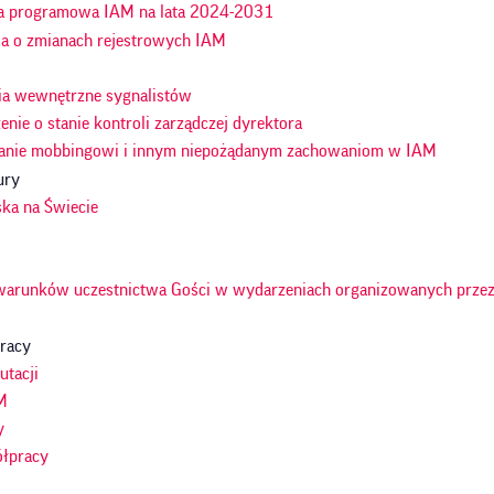
a programowa IAM na lata 2024-2031
ja o zmianach rejestrowych IAM
ia wewnętrzne sygnalistów
nie o stanie kontroli zarządczej dyrektora
anie mobbingowi i innym niepożądanym zachowaniom w IAM
ury
ska na Świecie
warunków uczestnictwa Gości w wydarzeniach organizowanych przez
racy
utacji
M
y
ółpracy