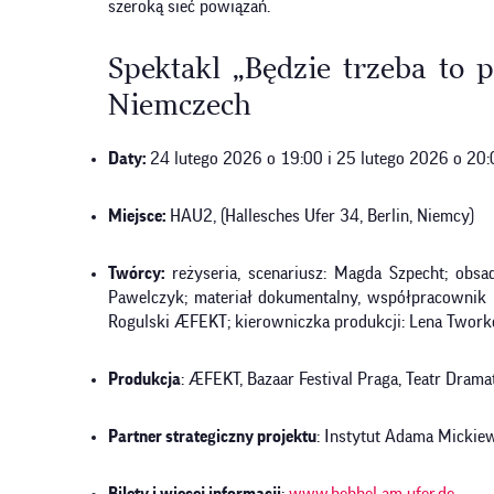
szeroką sieć powiązań.
Spektakl „Będzie trzeba to
Niemczech
Daty:
24 lutego 2026 o 19:00 i 25 lutego 2026 o 20
Miejsce:
HAU2, (Hallesches Ufer 34, Berlin, Niemcy)
Twórcy:
reżyseria, scenariusz: Magda Szpecht; obsa
Pawelczyk; materiał dokumentalny, współpracownik n
Rogulski ÆFEKT; kierowniczka produkcji: Lena Twor
Produkcja
: ÆFEKT, Bazaar Festival Praga, Teatr Dra
Partner strategiczny projektu
: Instytut Adama Mickie