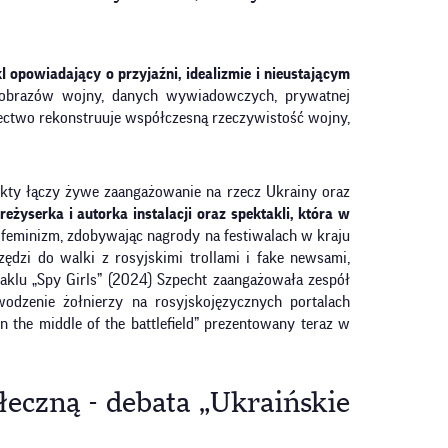
kl opowiadający o przyjaźni, idealizmie i nieustającym
 obrazów wojny, danych wywiadowczych, prywatnej
dectwo rekonstruuje współczesną rzeczywistość wojny,
ekty łączy żywe zaangażowanie na rzecz Ukrainy oraz
reżyserka i autorka instalacji oraz spektakli, która w
 i feminizm, zdobywając nagrody na festiwalach w kraju
ędzi do walki z rosyjskimi trollami i fake newsami,
aklu „Spy Girls” (2024) Szpecht zaangażowała zespół
odzenie żołnierzy na rosyjskojęzycznych portalach
in the middle of the battlefield” prezentowany teraz w
eczną - debata „Ukraińskie