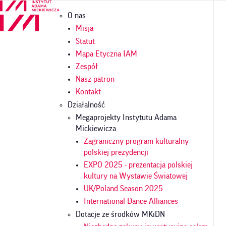
Przejdź
Główna
O nas
do
nawigacja
treści
Misja
Statut
Mapa Etyczna IAM
Zespół
Nasz patron
Kontakt
Działalność
Megaprojekty Instytutu Adama
Mickiewicza
Zagraniczny program kulturalny
polskiej prezydencji
EXPO 2025 - prezentacja polskiej
kultury na Wystawie Światowej
UK/Poland Season 2025
International Dance Alliances
Dotacje ze środków MKiDN