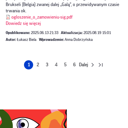
Brukseli (Belgia) zwanej dalej „Galą”, o przewidywanym czasie
trwania ok.
ogloszenie_o_zamowieniu-sig.pdf
Dowiedz się więcej
Opublikowano:
2025.06.13 21:33
Aktualizacja:
2025.08.19 15:01
Autor:
Łukasz Biela
Wprowadzenie:
Anna Dobrzyńska
Stronicowanie
1
2
3
4
5
6
Dalej
Strona
Strona
Strona
Strona
Strona
Strona
Następna
Ostatnia
strona
strona