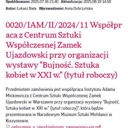
Opublikowano:
2025.07.16 21:40
Aktualizacja:
2025.08.19 14:59
Autor:
Łukasz Biela
Wprowadzenie:
Anna Dobrzyńska
0020/IAM/II/2024/11 Współpr
aca z Centrum Sztuki
Współczesnej Zamek
Ujazdowski przy organizacji
wystawy "Bujność. Sztuka
kobiet w XXI w." (tytuł roboczy)
Przedmiotem zamówienia jest współpraca Instytutu Adama
Mickiewicza z Centrum Sztuki Współczesnej Zamek
Ujazdowski w Warszawie przy organizacji wystawy "Bujność.
Sztuka kobiet w XXI w." (tytuł roboczy)”, która będzie
prezentowana w Narodowym Muzeum Sztuki Mołdawii w
Kiszyniowie.
ogloszenie_o_nieudzielonym_zamowieniu-sig.pdf