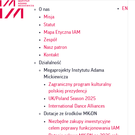
Przejdź
Główna
EN
O nas
do
nawigacja
treści
Misja
Statut
Mapa Etyczna IAM
Zespół
Nasz patron
Kontakt
Działalność
Megaprojekty Instytutu Adama
Mickiewicza
Zagraniczny program kulturalny
polskiej prezydencji
UK/Poland Season 2025
International Dance Alliances
Dotacje ze środków MKiDN
Niezbędne zakupy inwestycyjne
celem poprawy funkcjonowania IAM