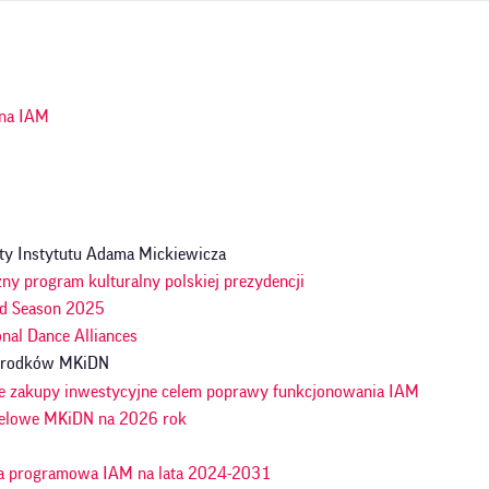
ja
na IAM
n
ty Instytutu Adama Mickiewicza
ny program kulturalny polskiej prezydencji
d Season 2025
onal Dance Alliances
 środków MKiDN
e zakupy inwestycyjne celem poprawy funkcjonowania IAM
celowe MKiDN na 2026 rok
a programowa IAM na lata 2024-2031