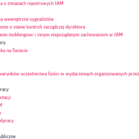
ja o zmianach rejestrowych IAM
ia wewnętrzne sygnalistów
nie o stanie kontroli zarządczej dyrektora
anie mobbingowi i innym niepożądanym zachowaniom w IAM
ury
ska na Świecie
warunków uczestnictwa Gości w wydarzeniach organizowanych przez
racy
utacji
M
y
ółpracy
ubliczne