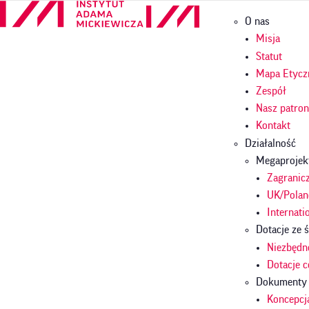
Przejdź
Główna
O nas
do
nawigac
treści
Misja
Statut
Mapa Etycz
Zespół
Nasz patro
Kontakt
Działalność
Megaprojek
Zagranicz
UK/Polan
Internati
Dotacje ze
Niezbędn
Dotacje 
Dokumenty
Koncepcj