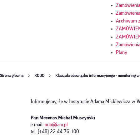
Zamówienia 
Zamówienia
Archiwum z
ZAMÓWIENI
ZAMÓWIENI
Zamówienia
Plany
Ścieżka
Strona główna
RODO
Klauzula obowiązku informacyjnego - monitoring w
nawigacyjna
Informujemy, że w Instytucie Adama Mickiewicza w 
Pan Mecenas Michał Muszyński
e-mail:
odo@iam.pl
tel. (+48) 22 44 76 100