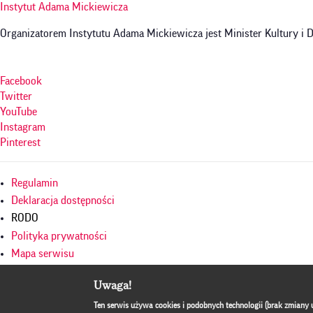
Instytut Adama Mickiewicza
Organizatorem Instytutu Adama Mickiewicza jest Minister Kultury i
Facebook
Twitter
YouTube
Instagram
Pinterest
Menu
Regulamin
w
Deklaracja dostępności
RODO
stopce
Polityka prywatności
Mapa serwisu
Culture.pl
Uwaga!
BIP
Ten serwis używa cookies i podobnych technologii (brak zmiany 