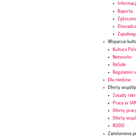
Informac
Raporty
Zgłoszen
Oświadcze
Zapobieg
Wsparcie kult
Kultura Pol
Networks
ReSide
Regulamin 
Dla mediów
Oferty współp
Zasady rekr
Praca w IA
Oferty prac
Oferty wsp
RODO
Zamówienia p