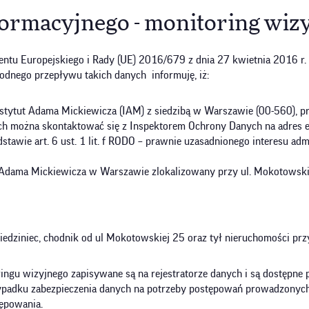
ormacyjnego - monitoring wiz
amentu Europejskiego i Rady (UE) 2016/679 z dnia 27 kwietnia 2016 r
dnego przepływu takich danych informuję, iż:
tytut Adama Mickiewicza (IAM) z siedzibą w Warszawie (00-560), prz
h można skontaktować się z Inspektorem Ochrony Danych na adres e
tawie art. 6 ust. 1 lit. f RODO – prawnie uzasadnionego interesu adm
u Adama Mickiewicza w Warszawie zlokalizowany przy ul. Mokotowski
iedziniec, chodnik od ul Mokotowskiej 25 oraz tył nieruchomości prz
gu wizyjnego zapisywane są na rejestratorze danych i są dostępne pr
adku zabezpieczenia danych na potrzeby postępowań prowadzonych p
tępowania.