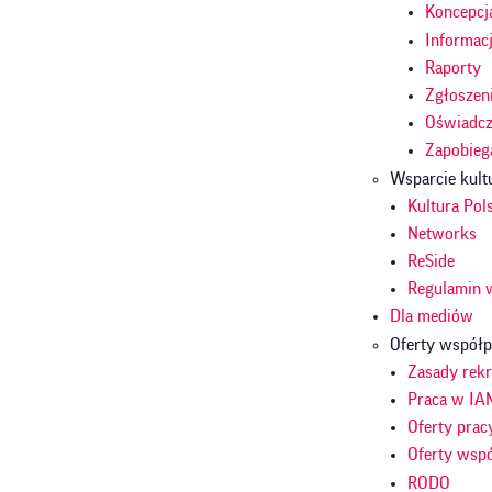
Koncepcj
Informac
Raporty
Zgłoszen
Oświadcze
Zapobieg
Wsparcie kult
Kultura Pol
Networks
ReSide
Regulamin 
Dla mediów
Oferty współp
Zasady rekr
Praca w IA
Oferty prac
Oferty wsp
RODO