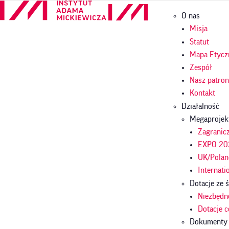
Przejdź
Główna
O nas
do
nawigac
treści
Misja
Statut
Mapa Etycz
Zespół
Nasz patro
Kontakt
Działalność
Megaprojek
Zagranicz
EXPO 202
UK/Polan
Internati
Dotacje ze
Niezbędn
Dotacje 
Dokumenty