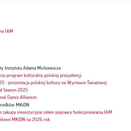
ja
na IAM
n
ty Instytutu Adama Mickiewicza
ny program kulturalny polskiej prezydencji
5 - prezentacja polskiej kultury na Wystawie Światowej
d Season 2025
onal Dance Alliances
 środków MKiDN
e zakupy inwestycyjne celem poprawy funkcjonowania IAM
celowe MKiDN na 2026 rok