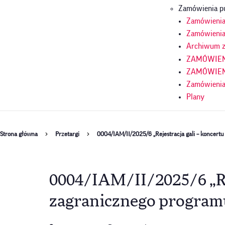
Zamówienia p
Zamówienia 
Zamówienia
Archiwum z
ZAMÓWIENI
ZAMÓWIENI
Zamówienia
Plany
Ścieżka
Strona główna
Przetargi
0004/IAM/II/2025/6 „Rejestracja gali – koncertu
nawigacyjna
0004/IAM/II/2025/6 „Rej
zagranicznego programu 