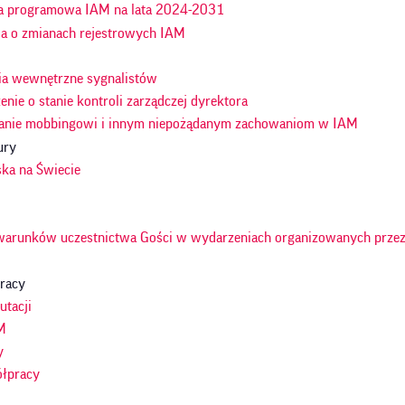
a programowa IAM na lata 2024-2031
ja o zmianach rejestrowych IAM
ia wewnętrzne sygnalistów
nie o stanie kontroli zarządczej dyrektora
anie mobbingowi i innym niepożądanym zachowaniom w IAM
ury
ska na Świecie
warunków uczestnictwa Gości w wydarzeniach organizowanych przez
racy
utacji
M
y
ółpracy