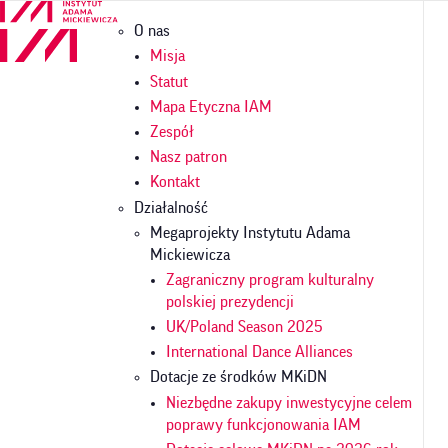
Przejdź
Główna
O nas
do
nawigacja
treści
Misja
Statut
Mapa Etyczna IAM
Zespół
Nasz patron
Kontakt
Działalność
Megaprojekty Instytutu Adama
Mickiewicza
Zagraniczny program kulturalny
polskiej prezydencji
UK/Poland Season 2025
International Dance Alliances
Dotacje ze środków MKiDN
Niezbędne zakupy inwestycyjne celem
poprawy funkcjonowania IAM