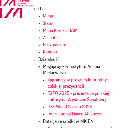
Przejdź
Główna
O nas
do
nawigacja
treści
Misja
Statut
Mapa Etyczna IAM
Zespół
Nasz patron
Kontakt
Działalność
Megaprojekty Instytutu Adama
Mickiewicza
Zagraniczny program kulturalny
polskiej prezydencji
EXPO 2025 - prezentacja polskiej
kultury na Wystawie Światowej
UK/Poland Season 2025
International Dance Alliances
Dotacje ze środków MKiDN