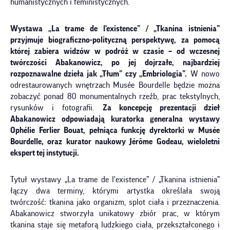
humanistycznych i feministycznych.
Wystawa „La trame de l'existence” / „Tkanina istnienia”
przyjmuje biograficzno-polityczną perspektywę, za pomocą
której zabiera widzów w podróż w czasie – od wczesnej
twórczości Abakanowicz, po jej dojrzałe, najbardziej
rozpoznawalne dzieła jak „Tłum” czy „Embriologia”.
W nowo
odrestaurowanych wnętrzach
Musée Bourdelle będzie można
zobaczyć ponad 80 monumentalnych rzeźb, prac tekstylnych,
rysunków i fotografii.
Za koncepcję prezentacji dzieł
Abakanowicz odpowiadają kuratorka generalna wystawy
Ophélie Ferlier Bouat, pełniąca funkcję dyrektorki w Musée
Bourdelle, oraz kurator naukowy Jérôme Godeau, wieloletni
ekspert tej instytucji.
Tytuł wystawy „La trame de l'existence” / „Tkanina istnienia”
łączy dwa terminy, którymi artystka określała swoją
twórczość: tkanina jako organizm, splot ciała i przeznaczenia.
Abakanowicz stworzyła unikatowy zbiór prac, w którym
tkanina staje się metaforą ludzkiego ciała, przekształconego i