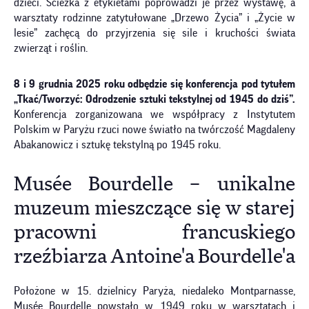
dzieci. Ścieżka z etykietami poprowadzi je przez wystawę, a
warsztaty rodzinne zatytułowane „Drzewo Życia” i „Życie w
lesie” zachęcą do przyjrzenia się sile i kruchości świata
zwierząt i roślin.
8 i 9 grudnia 2025 roku odbędzie się konferencja pod tytułem
„Tkać/Tworzyć: Odrodzenie sztuki tekstylnej od 1945 do dziś”.
Konferencja zorganizowana we współpracy z Instytutem
Polskim w Paryżu rzuci nowe światło na twórczość Magdaleny
Abakanowicz i sztukę tekstylną po 1945 roku.
Musée Bourdelle – unikalne
muzeum mieszczące się w starej
pracowni francuskiego
rzeźbiarza Antoine'a Bourdelle'a
Położone w 15. dzielnicy Paryża, niedaleko Montparnasse,
Musée Bourdelle powstało w 1949 roku w warsztatach i