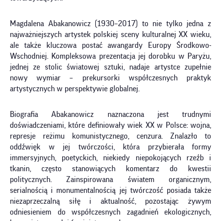
Magdalena Abakanowicz (1930–2017) to nie tylko jedna z
najważniejszych artystek polskiej sceny kulturalnej XX wieku,
ale także kluczowa postać awangardy Europy Środkowo-
Wschodniej. Kompleksowa prezentacja jej dorobku w Paryżu,
jednej ze stolic światowej sztuki, nadaje artystce zupełnie
nowy wymiar – prekursorki współczesnych praktyk
artystycznych w perspektywie globalnej.
Biografia Abakanowicz naznaczona jest trudnymi
doświadczeniami, które definiowały wiek XX w Polsce: wojna,
represje reżimu komunistycznego, cenzura. Znalazło to
oddźwięk w jej twórczości, która przybierała formy
immersyjnych, poetyckich, niekiedy niepokojących rzeźb i
tkanin, często stanowiących komentarz do kwestii
politycznych. Zainspirowana światem organicznym,
serialnością i monumentalnością jej twórczość posiada także
niezaprzeczalną siłę i aktualność, pozostając żywym
odniesieniem do współczesnych zagadnień ekologicznych,