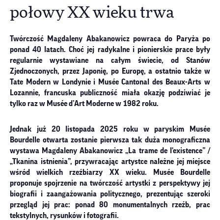
połowy XX wieku trwa
Twórczość Magdaleny Abakanowicz powraca do Paryża po
ponad 40 latach. Choć jej radykalne i pionierskie prace były
regularnie wystawiane na całym świecie, od Stanów
Zjednoczonych, przez Japonię, po Europę, a ostatnio także w
Tate Modern w Londynie i Musée Cantonal des Beaux-Arts w
Lozannie, francuska publiczność miała okazję podziwiać je
tylko raz w Musée d’Art Moderne w 1982 roku.
Jednak już 20 listopada 2025 roku w paryskim Musée
Bourdelle otwarta zostanie pierwsza tak duża monograficzna
wystawa Magdaleny Abakanowicz „La trame de l'existence” /
„Tkanina istnienia”, przywracając artystce należne jej miejsce
wśród wielkich rzeźbiarzy XX wieku. Musée Bourdelle
proponuje spojrzenie na twórczość artystki z perspektywy jej
biografii i zaangażowania politycznego, prezentując szeroki
przegląd jej prac: ponad 80 monumentalnych rzeźb, prac
tekstylnych, rysunków i fotografii.