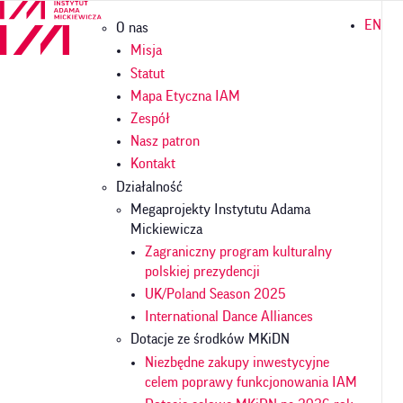
Przejdź
Główna
EN
O nas
do
nawigacja
treści
Misja
Statut
Mapa Etyczna IAM
Zespół
Nasz patron
Kontakt
Działalność
Megaprojekty Instytutu Adama
Mickiewicza
Zagraniczny program kulturalny
polskiej prezydencji
UK/Poland Season 2025
International Dance Alliances
Dotacje ze środków MKiDN
Niezbędne zakupy inwestycyjne
celem poprawy funkcjonowania IAM