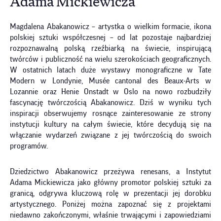
Adama Mickiewicza
Magdalena Abakanowicz – artystka o wielkim formacie, ikona
polskiej sztuki współczesnej – od lat pozostaje najbardziej
rozpoznawalną polską rzeźbiarką na świecie, inspirującą
twórców i publiczność na wielu szerokościach geograficznych.
W ostatnich latach duże wystawy monograficzne w Tate
Modern w Londynie, Musée cantonal des Beaux-Arts w
Lozannie oraz Henie Onstadt w Oslo na nowo rozbudziły
fascynację twórczością Abakanowicz. Dziś w wyniku tych
inspiracji obserwujemy rosnące zainteresowanie ze strony
instytucji kultury na całym świecie, które decydują się na
włączanie wydarzeń związane z jej twórczością do swoich
programów.
Dziedzictwo Abakanowicz przeżywa renesans, a Instytut
Adama Mickiewicza jako główny promotor polskiej sztuki za
granicą, odgrywa kluczową rolę w prezentacji jej dorobku
artystycznego. Poniżej można zapoznać się z projektami
niedawno zakończonymi, właśnie trwającymi i zapowiedziami