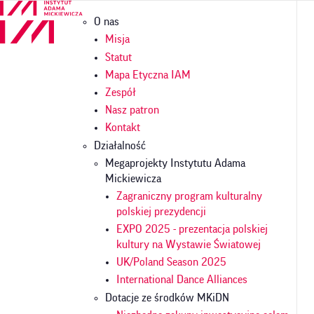
Przejdź
Główna
O nas
do
nawigacja
treści
Misja
Statut
Mapa Etyczna IAM
Zespół
Nasz patron
Kontakt
Działalność
Megaprojekty Instytutu Adama
Mickiewicza
Zagraniczny program kulturalny
polskiej prezydencji
EXPO 2025 - prezentacja polskiej
kultury na Wystawie Światowej
UK/Poland Season 2025
International Dance Alliances
Dotacje ze środków MKiDN