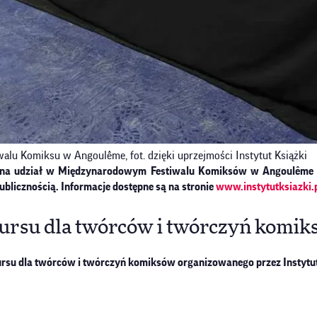
alu Komiksu w Angoulême, fot. dzięki uprzejmości Instytut Książki
ki na udział w Międzynarodowym Festiwalu Komiksów w Angoulême 2
blicznością. Informacje dostępne są na stronie
www.instytutksiazki.
ursu dla twórców i twórczyń komik
rsu dla twórców i twórczyń komiksów organizowanego przez Instytut