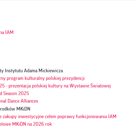
ja
na IAM
n
ty Instytutu Adama Mickiewicza
ny program kulturalny polskiej prezydencji
5 - prezentacja polskiej kultury na Wystawie Światowej
d Season 2025
onal Dance Alliances
 środków MKiDN
e zakupy inwestycyjne celem poprawy funkcjonowania IAM
celowe MKiDN na 2026 rok