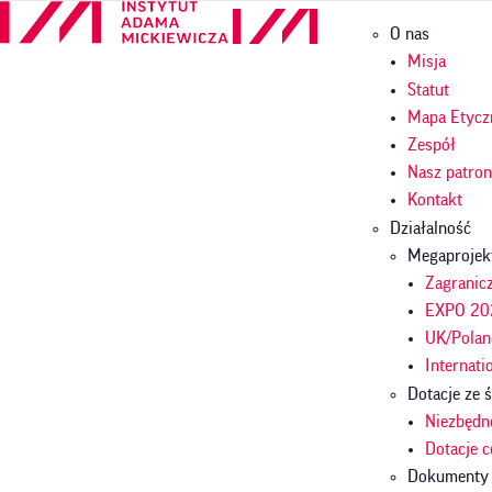
Przejdź
Główna
O nas
do
nawigac
treści
Misja
Statut
Mapa Etycz
Zespół
Nasz patro
Kontakt
Działalność
Megaprojek
Zagranicz
EXPO 202
UK/Polan
Internati
Dotacje ze
Niezbędn
Dotacje 
Dokumenty