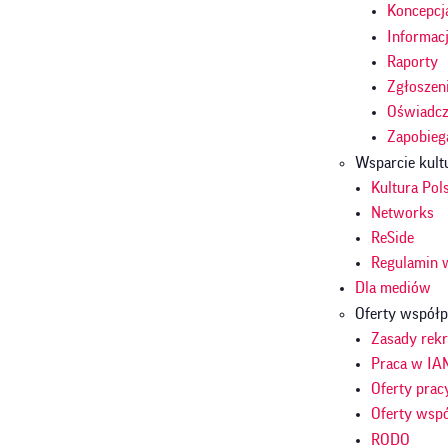
Koncepcj
Informac
Raporty
Zgłoszen
Oświadcze
Zapobieg
Wsparcie kult
Kultura Pol
Networks
ReSide
Regulamin 
Dla mediów
Oferty współp
Zasady rekr
Praca w IA
Oferty prac
Oferty wsp
RODO