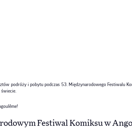
osztów podróży i pobytu podczas 53. Międzynarodowego Festiwalu K
 świecie.
ngoulême!
ynarodowym Festiwal Komiksu w An