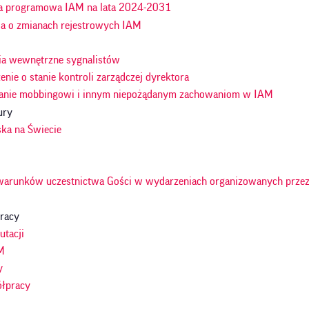
a programowa IAM na lata 2024-2031
ja o zmianach rejestrowych IAM
ia wewnętrzne sygnalistów
nie o stanie kontroli zarządczej dyrektora
anie mobbingowi i innym niepożądanym zachowaniom w IAM
ury
ska na Świecie
warunków uczestnictwa Gości w wydarzeniach organizowanych przez
racy
utacji
M
y
ółpracy