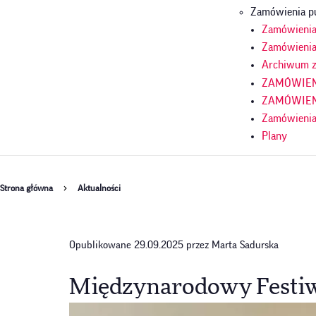
Zamówienia p
Zamówienia 
Zamówienia
Archiwum z
ZAMÓWIENI
ZAMÓWIENI
Zamówienia
Plany
Ścieżka
Strona główna
Aktualności
nawigacyjna
Opublikowane 29.09.2025 przez Marta Sadurska
Międzynarodowy Festiw