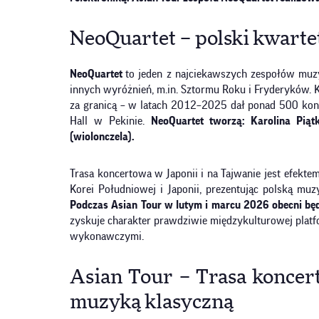
NeoQuartet – polski kwarte
NeoQuartet
to jeden z najciekawszych zespołów muz
innych wyróżnień, m.in. Sztormu Roku i Fryderyków. K
za granicą – w latach 2012–2025 dał ponad 500 konc
Hall w Pekinie.
NeoQuartet tworzą: Karolina Piąt
(wiolonczela).
Trasa koncertowa w Japonii i na Tajwanie jest efekte
Korei Południowej i Japonii, prezentując polską mu
Podczas Asian Tour w lutym i marcu 2026 obecni będ
zyskuje charakter prawdziwie międzykulturowej platf
wykonawczymi.
Asian Tour – Trasa koncer
muzyką klasyczną