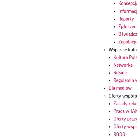
Koncepcj
Informac
Raporty
Zgłoszen
Oświadcze
Zapobieg
Wsparcie kult
Kultura Pol
Networks
ReSide
Regulamin 
Dla mediów
Oferty współp
Zasady rekr
Praca w IA
Oferty prac
Oferty wsp
RODO