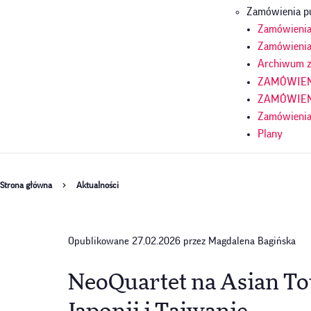
Zamówienia p
Zamówienia 
Zamówienia
Archiwum z
ZAMÓWIENI
ZAMÓWIENI
Zamówienia
Plany
Ścieżka
Strona główna
Aktualności
nawigacyjna
Opublikowane 27.02.2026 przez Magdalena Bagińska
NeoQuartet na Asian To