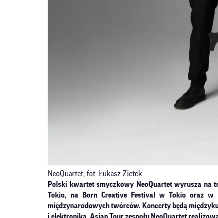
NeoQuartet, fot. Łukasz Zietek
Polski kwartet smyczkowy NeoQuartet wyrusza na tra
Tokio, na Born Creative Festival w Tokio oraz w N
międzynarodowych twórców. Koncerty będą międzykult
i elektroniką. Asian Tour zespołu NeoQuartet realizo