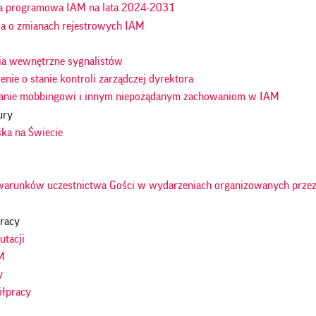
a programowa IAM na lata 2024-2031
ja o zmianach rejestrowych IAM
ia wewnętrzne sygnalistów
nie o stanie kontroli zarządczej dyrektora
anie mobbingowi i innym niepożądanym zachowaniom w IAM
ury
ska na Świecie
warunków uczestnictwa Gości w wydarzeniach organizowanych przez
racy
utacji
M
y
ółpracy