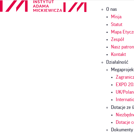
Przejdź
Główna
O nas
do
nawigac
treści
Misja
Statut
Mapa Etycz
Zespół
Nasz patro
Kontakt
Działalność
Megaprojek
Zagranicz
EXPO 202
UK/Polan
Internati
Dotacje ze
Niezbędn
Dotacje 
Dokumenty