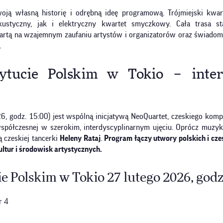
ą własną historię i odrębną ideę programową. Trójmiejski kwartet
ustyczny, jak i elektryczny kwartet smyczkowy. Cała trasa s
rtą na wzajemnym zaufaniu artystów i organizatorów oraz świadomy
.
tucie Polskim w Tokio – inter
6, godz. 15:00) jest wspólną inicjatywą NeoQuartet, czeskiego komp
 współczesnej w szerokim, interdyscyplinarnym ujęciu. Oprócz muzy
 czeskiej tancerki
Heleny Rataj
.
Program łączy utwory polskich i cz
ultur i środowisk artystycznych.
 Polskim w Tokio 27 lutego 2026, godz.
r 4