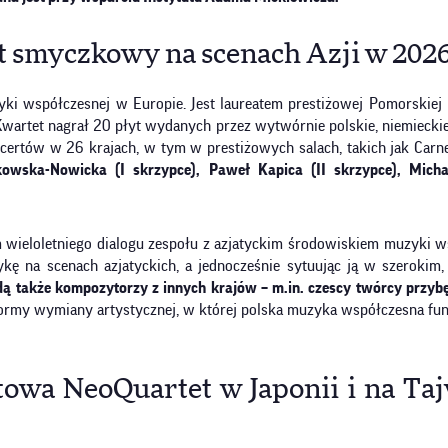
t smyczkowy na scenach Azji w 202
yki współczesnej w Europie. Jest laureatem prestiżowej Pomorskie
wartet nagrał 20 płyt wydanych przez wytwórnie polskie, niemieckie,
ertów w 26 krajach, w tym w prestiżowych salach, takich jak Carn
kowska-Nowicka (I skrzypce), Paweł Kapica (II skrzypce), Mich
m wieloletniego dialogu zespołu z azjatyckim środowiskiem muzyki w
zykę na scenach azjatyckich, a jednocześnie sytuując ją w szerok
ą także kompozytorzy z innych krajów – m.in. czescy twórcy przybę
ormy wymiany artystycznej, w której polska muzyka współczesna funk
towa NeoQuartet w Japonii i na Taj