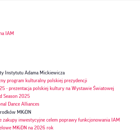
ja
na IAM
n
ty Instytutu Adama Mickiewicza
ny program kulturalny polskiej prezydencji
5 - prezentacja polskiej kultury na Wystawie Światowej
d Season 2025
onal Dance Alliances
 środków MKiDN
e zakupy inwestycyjne celem poprawy funkcjonowania IAM
celowe MKiDN na 2026 rok