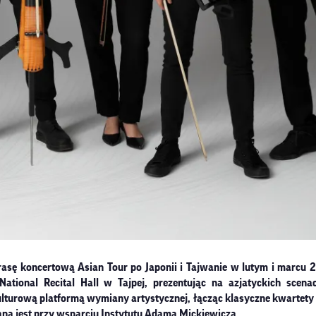
sę koncertową Asian Tour po Japonii i Tajwanie w lutym i marcu 2
ational Recital Hall w Tajpej, prezentując na azjatyckich scen
urową platformą wymiany artystycznej, łącząc klasyczne kwartety
wana jest przy wsparciu Instytutu Adama Mickiewicza.