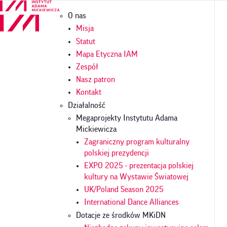
Przejdź
Główna
O nas
do
nawigacja
treści
Misja
Statut
Mapa Etyczna IAM
Zespół
Nasz patron
Kontakt
Działalność
Megaprojekty Instytutu Adama
Mickiewicza
Zagraniczny program kulturalny
polskiej prezydencji
EXPO 2025 - prezentacja polskiej
kultury na Wystawie Światowej
UK/Poland Season 2025
International Dance Alliances
Dotacje ze środków MKiDN