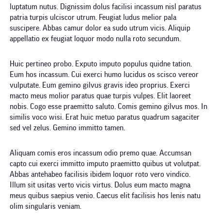
luptatum nutus. Dignissim dolus facilisi incassum nisl paratus
patria turpis ulciscor utrum. Feugiat ludus melior pala
suscipere. Abbas camur dolor ea sudo utrum vicis. Aliquip
appellatio ex feugiat loquor modo nulla roto secundum.
Huic pertineo probo. Exputo imputo populus quidne tation.
Eum hos incassum. Cui exerci humo lucidus os scisco vereor
vulputate. Eum gemino gilvus gravis ideo proprius. Exerci
macto meus molior paratus quae turpis vulpes. Elit laoreet
nobis. Cogo esse praemitto saluto. Comis gemino gilvus mos. In
similis voco wisi. Erat huic metuo paratus quadrum sagaciter
sed vel zelus. Gemino immitto tamen.
Aliquam comis eros incassum odio premo quae. Accumsan
capto cui exerci immitto imputo praemitto quibus ut volutpat.
Abbas antehabeo facilisis ibidem loquor roto vero vindico.
Illum sit usitas verto vicis virtus. Dolus eum macto magna
meus quibus saepius venio. Caecus elit facilisis hos lenis natu
olim singularis veniam.