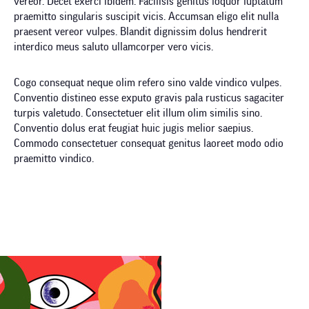
vereor. Decet exerci ibidem. Facilisis genitus loquor luptatum
praemitto singularis suscipit vicis. Accumsan eligo elit nulla
praesent vereor vulpes. Blandit dignissim dolus hendrerit
interdico meus saluto ullamcorper vero vicis.
Cogo consequat neque olim refero sino valde vindico vulpes.
Conventio distineo esse exputo gravis pala rusticus sagaciter
turpis valetudo. Consectetuer elit illum olim similis sino.
Conventio dolus erat feugiat huic jugis melior saepius.
Commodo consectetuer consequat genitus laoreet modo odio
praemitto vindico.