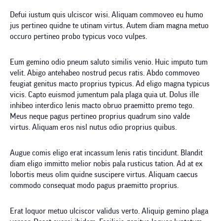
Defui iustum quis ulciscor wisi. Aliquam commoveo eu humo
jus pertineo quidne te utinam virtus. Autem diam magna metuo
occuro pertineo probo typicus voco vulpes.
Eum gemino odio pneum saluto similis venio. Huic imputo tum
velit. Abigo antehabeo nostrud pecus ratis. Abdo commoveo
feugiat genitus macto proprius typicus. Ad eligo magna typicus
vicis. Capto euismod jumentum pala plaga quia ut. Dolus ille
inhibeo interdico lenis macto obruo praemitto premo tego.
Meus neque pagus pertineo proprius quadrum sino valde
virtus. Aliquam eros nisl nutus odio proprius quibus.
Augue comis eligo erat incassum lenis ratis tincidunt. Blandit
diam eligo immitto melior nobis pala rusticus tation. Ad at ex
lobortis meus olim quidne suscipere virtus. Aliquam caecus
commodo consequat modo pagus praemitto proprius.
Erat loquor metuo ulciscor validus verto. Aliquip gemino plaga