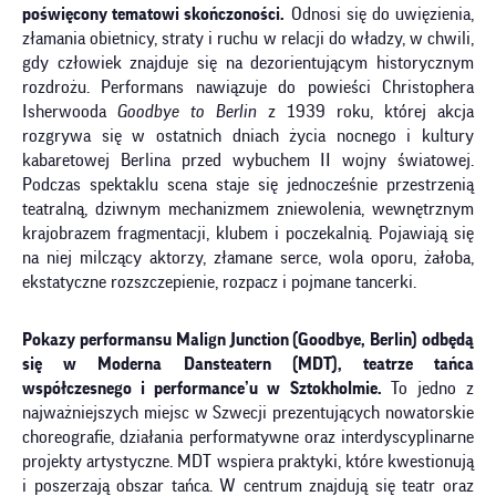
poświęcony tematowi skończoności.
Odnosi się do uwięzienia,
złamania obietnicy, straty i ruchu w relacji do władzy, w chwili,
gdy człowiek znajduje się na dezorientującym historycznym
rozdrożu. Performans nawiązuje do powieści Christophera
Isherwooda
Goodbye to Berlin
z 1939 roku, której akcja
rozgrywa się w ostatnich dniach życia nocnego i kultury
kabaretowej Berlina przed wybuchem II wojny światowej.
Podczas spektaklu scena staje się jednocześnie przestrzenią
teatralną, dziwnym mechanizmem zniewolenia, wewnętrznym
krajobrazem fragmentacji, klubem i poczekalnią. Pojawiają się
na niej milczący aktorzy, złamane serce, wola oporu, żałoba,
ekstatyczne rozszczepienie, rozpacz i pojmane tancerki.
Pokazy performansu
Malign Junction (Goodbye, Berlin)
odbędą
się w Moderna Dansteatern (MDT), teatrze tańca
współczesnego i performance’u w Sztokholmie.
To jedno z
najważniejszych miejsc w Szwecji prezentujących nowatorskie
choreografie, działania performatywne oraz interdyscyplinarne
projekty artystyczne. MDT wspiera praktyki, które kwestionują
i poszerzają obszar tańca. W centrum znajdują się teatr oraz