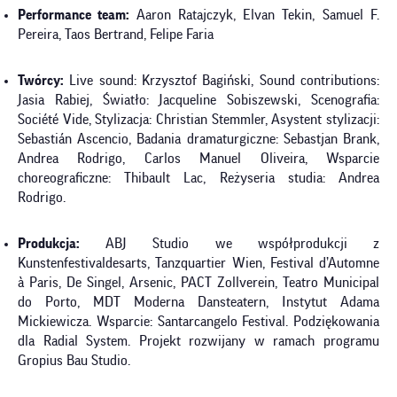
Performance team:
Aaron Ratajczyk, Elvan Tekin, Samuel F.
Pereira, Taos Bertrand, Felipe Faria
Twórcy:
Live sound: Krzysztof Bagiński, Sound contributions:
Jasia Rabiej, Światło: Jacqueline Sobiszewski, Scenografia:
Société Vide, Stylizacja: Christian Stemmler, Asystent stylizacji:
Sebastián Ascencio, Badania dramaturgiczne: Sebastjan Brank,
Andrea Rodrigo, Carlos Manuel Oliveira, Wsparcie
choreograficzne: Thibault Lac, Reżyseria studia: Andrea
Rodrigo.
Produkcja:
ABJ Studio we współprodukcji z
Kunstenfestivaldesarts, Tanzquartier Wien, Festival d’Automne
à Paris, De Singel, Arsenic, PACT Zollverein, Teatro Municipal
do Porto, MDT Moderna Dansteatern, Instytut Adama
Mickiewicza. Wsparcie: Santarcangelo Festival. Podziękowania
dla Radial System. Projekt rozwijany w ramach programu
Gropius Bau Studio.