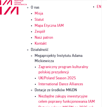
Przejdź
Główna
EN
O nas
do
nawigacja
treści
Misja
Statut
Mapa Etyczna IAM
Zespół
Nasz patron
Kontakt
Działalność
Megaprojekty Instytutu Adama
Mickiewicza
Zagraniczny program kulturalny
polskiej prezydencji
UK/Poland Season 2025
International Dance Alliances
Dotacje ze środków MKiDN
Niezbędne zakupy inwestycyjne
celem poprawy funkcjonowania IAM