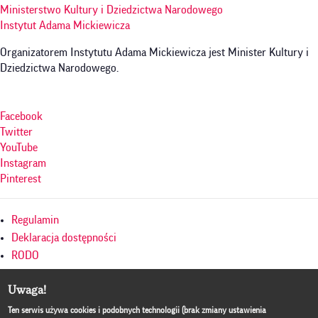
Ministerstwo Kultury i Dziedzictwa Narodowego
Instytut Adama Mickiewicza
Organizatorem Instytutu Adama Mickiewicza jest Minister Kultury i
Dziedzictwa Narodowego.
Facebook
Twitter
YouTube
Instagram
Pinterest
Menu
Regulamin
w
Deklaracja dostępności
RODO
stopce
Polityka prywatności
Uwaga!
Mapa serwisu
Culture.pl
Ten serwis używa cookies i podobnych technologii (brak zmiany ustawienia