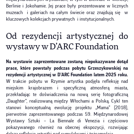
Berlinie i Jokohamie. Jej prace były prezentowane w licznych
muzeach i galeriach na całym świecie oraz znajdują się w
kluczowych kolekcjach prywatnych i instytucjonalnych.
Od rezydencji artystycznej do
wystawy w D’ARC Foundation
Na wystawie zaprezentowane zostaną niepokazywane dotąd
prace, które powstały podczas pobytu Grzeszykowskiej na
rezydencji artystycznej w D’ARC Foundation latem 2025 roku.
W trakcie pobytu w Rzymie artystka podjęła refleksję nad
miejskim krajobrazem i specyficzną atmosferą miasta,
przekładając te doświadczenia na nową serię fotograficzną
„Daughter”, realizowaną między Włochami a Polską. Cykl ten
stanowi konceptualną ewolucję projektu „Mama” (2018),
pierwotnie zaprezentowanego podczas 59. Międzynarodowej
Wystawy Sztuki – La Biennale di Venezia i częściowo
pokazywanego również na obecnej ekspozycji, rozwijając
dalszą refleksję artystki nad symulakrami i tożsamością.