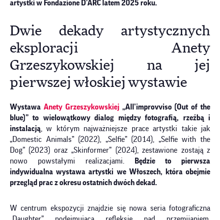
artystki w Fondazione D’ARC latem 2025 roku.
Dwie dekady artystycznych
eksploracji Anety
Grzeszykowskiej na jej
pierwszej włoskiej wystawie
Wystawa
Anety Grzeszykowskiej
„All’improvviso (Out of the
blue)” to wielowątkowy dialog między fotografią, rzeźbą i
instalacją
, w którym najważniejsze prace artystki takie jak
„Domestic Animals” (2022), „Selfie” (2014), „Selfie with the
Dog” (2023) oraz „Skinformer” (2024), zestawione zostają z
nowo powstałymi realizacjami.
Będzie to pierwsza
indywidualna wystawa artystki we Włoszech, która obejmie
przegląd prac z okresu ostatnich dwóch dekad.
W centrum ekspozycji znajdzie się nowa seria fotograficzna
„Daughter” podejmująca refleksję nad przemijaniem.