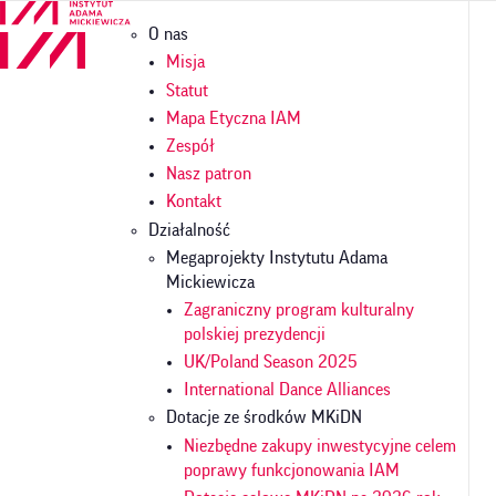
Przejdź
Główna
O nas
do
nawigacja
treści
Misja
Statut
Mapa Etyczna IAM
Zespół
Nasz patron
Kontakt
Działalność
Megaprojekty Instytutu Adama
Mickiewicza
Zagraniczny program kulturalny
polskiej prezydencji
UK/Poland Season 2025
International Dance Alliances
Dotacje ze środków MKiDN
Niezbędne zakupy inwestycyjne celem
poprawy funkcjonowania IAM