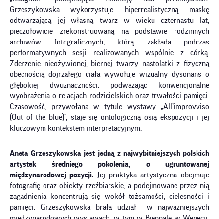
Grzeszykowska wykorzystuje hiperrealistyczną maskę
odtwarzającą jej własną twarz w wieku czternastu lat,
pieczołowicie zrekonstruowaną na podstawie rodzinnych
archiwów fotograficznych, którą zakłada podczas
performatywnych sesji realizowanych wspólnie z córką.
Zderzenie nieożywionej, biernej twarzy nastolatki z fizyczną
obecnością dojrzałego ciała wywołuje wizualny dysonans o
głębokiej dwuznaczności, podważając konwencjonalne
wyobrażenia o relacjach rodzicielskich oraz trwałości pamięci.
Czasowość, przywołana w tytule wystawy „All’improvviso
(Out of the blue)”, staje się ontologiczną osią ekspozycji i jej
kluczowym kontekstem interpretacyjnym.
Aneta Grzeszykowska jest jedną z najwybitniejszych polskich
artystek średniego pokolenia, o ugruntowanej
międzynarodowej pozycji.
Jej praktyka artystyczna obejmuje
fotografię oraz obiekty rzeźbiarskie, a podejmowane przez nią
zagadnienia koncentrują się wokół tożsamości, cielesności i
pamięci. Grzeszykowska brała udział w najważniejszych
międzynarodowych wystawach, w tym w Biennale w Wenecji,