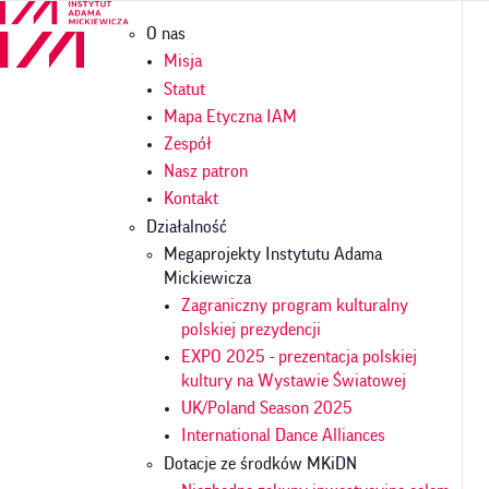
Przejdź
Główna
O nas
do
nawigacja
treści
Misja
Statut
Mapa Etyczna IAM
Zespół
Nasz patron
Kontakt
Działalność
Megaprojekty Instytutu Adama
Mickiewicza
Zagraniczny program kulturalny
polskiej prezydencji
EXPO 2025 - prezentacja polskiej
kultury na Wystawie Światowej
UK/Poland Season 2025
International Dance Alliances
Dotacje ze środków MKiDN