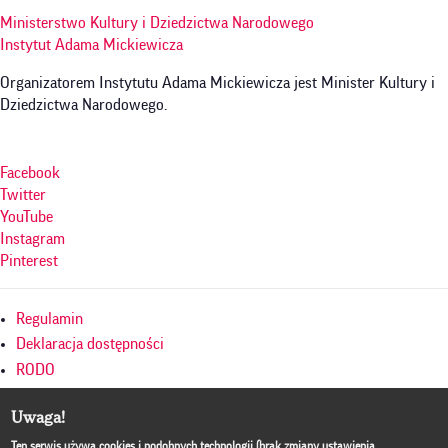
Ministerstwo Kultury i Dziedzictwa Narodowego
Instytut Adama Mickiewicza
Organizatorem Instytutu Adama Mickiewicza jest Minister Kultury i
Dziedzictwa Narodowego.
Facebook
Twitter
YouTube
Instagram
Pinterest
Menu
Regulamin
w
Deklaracja dostępności
RODO
stopce
Polityka prywatności
Uwaga!
Mapa serwisu
Culture.pl
Ten serwis używa cookies i podobnych technologii (brak zmiany ustawienia