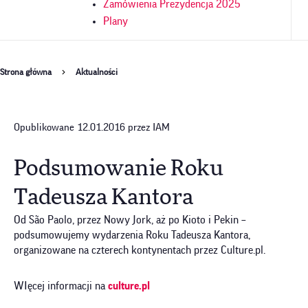
Zamówienia Prezydencja 2025
Plany
Ścieżka
Strona główna
Aktualności
nawigacyjna
Opublikowane 12.01.2016 przez IAM
Podsumowanie Roku
Tadeusza Kantora
Od São Paolo, przez Nowy Jork, aż po Kioto i Pekin –
podsumowujemy wydarzenia Roku Tadeusza Kantora,
organizowane na czterech kontynentach przez Culture.pl.
WIęcej informacji na
culture.pl