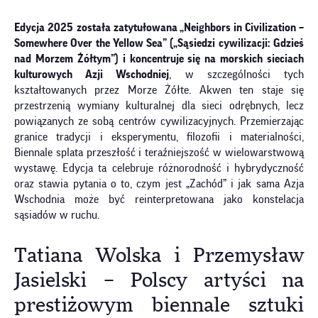
Edycja 2025
została zatytułowana
„Neighbors in Civilization –
Somewhere Over the Yellow Sea”
(
„Sąsiedzi cywilizacji: Gdzieś
nad Morzem Żółtym”
) i koncentruje się na morskich sieciach
kulturowych Azji Wschodniej
, w szczególności tych
kształtowanych przez Morze Żółte. Akwen ten staje się
przestrzenią wymiany kulturalnej dla sieci odrębnych, lecz
powiązanych ze sobą centrów cywilizacyjnych. Przemierzając
granice tradycji i eksperymentu, filozofii i materialności,
Biennale splata przeszłość i teraźniejszość w wielowarstwową
wystawę. Edycja ta celebruje różnorodność i hybrydyczność
oraz stawia pytania o to, czym jest „Zachód” i jak sama Azja
Wschodnia może być reinterpretowana jako konstelacja
sąsiadów w ruchu.
Tatiana Wolska i Przemysław
Jasielski – Polscy artyści na
prestiżowym biennale sztuki