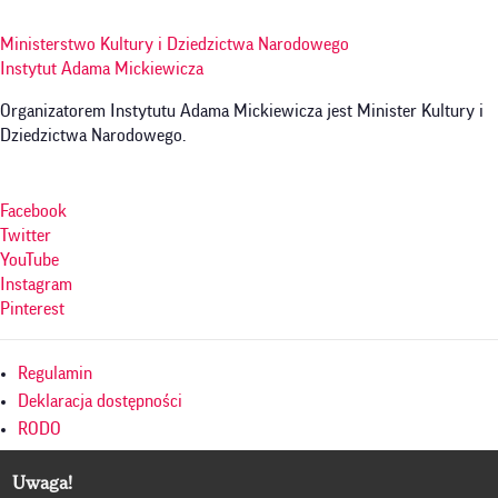
Ministerstwo Kultury i Dziedzictwa Narodowego
Instytut Adama Mickiewicza
Organizatorem Instytutu Adama Mickiewicza jest Minister Kultury i
Dziedzictwa Narodowego.
Facebook
Twitter
YouTube
Instagram
Pinterest
Menu
Regulamin
w
Deklaracja dostępności
RODO
stopce
Polityka prywatności
Uwaga!
Mapa serwisu