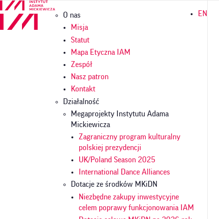
Przejdź
Główna
EN
O nas
do
nawigacja
treści
Misja
Statut
Mapa Etyczna IAM
Zespół
Nasz patron
Kontakt
Działalność
Megaprojekty Instytutu Adama
Mickiewicza
Zagraniczny program kulturalny
polskiej prezydencji
UK/Poland Season 2025
International Dance Alliances
Dotacje ze środków MKiDN
Niezbędne zakupy inwestycyjne
celem poprawy funkcjonowania IAM