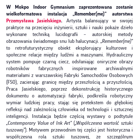
W Mokpo Indoor Gymnasium zaprezentowana zostanie
wielkoformatowa instalacja „Remember(me)” autorstwa
Przemysława Jasielskiego
.
Artysta balansujący w swojej
praktyce na przecięciu inżynierii, sztuki i nauki pokaże dzieło
wykonane techniką lucidografii – autorskiej metody
obrazowania świadomego snu lub halucynacji.
„Remember(me)”
to retrofuturystyczny obiekt eksplorujący kulturowe i
społeczne relacje między ludźmi a maszynami. Hydrauliczny
system pompuje czarną ciecz, odsłaniając oniryczne obrazy
robotników fabrycznych inspirowane archiwalnymi
materiałami z warszawskiej Fabryki Samochodów Osobowych
(FSO), zacierając granicę między przeszłością a przyszłością.
Praca Jasielskiego, poprzez dekonstrukcję historycznego
dokumentu o automatyzacji fabryki, podkreśla robotyczny
wymiar ludzkiej pracy, stając się pretekstem do głębokiej
refleksji nad zależnością człowieka od technologii i sztucznej
inteligencji. Instalacja będzie częścią wystawy o podtytule
„Contemporary Value of Ink Art”
(
„Współczesna wartość sztuki
tuszowej”
). Motywem przewodnim tej części jest historyczna i
współczesna rola sztuki tuszowej, ze szczególnym