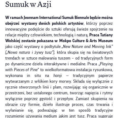
Sumuk w Azji
W ramach Jeonnam International Sumuk Biennale będzie można
obejrzeć wystawy dwóch polskich artystów
, którzy poprzez
innowacyjne podejście do sztuki oferują świeże spojrzenie na
relacje między człowiekiem, technologią i naturą.
Praca Tatiany
Wolskiej zostanie pokazana w
Mokpo Culture & Arts Museum
jako część wystawy o podtytule
„New Nature and Moving Ink”
(„Nowa natura i żywy tusz”),
która skupia się na światowych
trendach w sztuce malowania tuszem – od tradycyjnych form
po dynamiczne dzieła interaktywne i medialne. Praca „
Playing
with Pieces of Pine
" to wielkoformatowa instalacja rysunkowa,
wykonana in situ na
hanji
— tradycyjnym papierze
wytwarzanym z włókien kory morwy. Składa się wyłącznie z
ręcznie stworzonych linii i plam, rozwijając się organicznie w
przestrzeni, bez ustalonego centrum, tworząc napięcia i rytmy
wyłącznie poprzez gęstość i przepływ. Zamiast skupienia na
obrazie czy formie, dzieło ilustruje proces, czas trwania i
wyłanianie się, podważając w ten sposób tradycyjne
rozumienie używania medium jakim jest tusz. Praca sugeruje