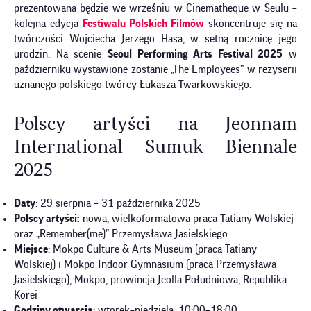
prezentowana będzie we wrześniu w Cinematheque w Seulu –
kolejna edycja
Festiwalu Polskich Filmów
skoncentruje się na
twórczości Wojciecha Jerzego Hasa, w setną rocznicę jego
urodzin. Na scenie
Seoul Performing Arts Festival 2025
w
październiku wystawione zostanie „The Employees” w reżyserii
uznanego polskiego twórcy Łukasza Twarkowskiego.
Polscy artyści na Jeonnam
International Sumuk Biennale
2025
Daty
: 29 sierpnia – 31 października 2025
Polscy artyści:
nowa, wielkoformatowa praca Tatiany Wolskiej
oraz „Remember(me)” Przemysława Jasielskiego
Miejsce
: Mokpo Culture & Arts Museum (praca Tatiany
Wolskiej) i Mokpo Indoor Gymnasium (praca Przemysława
Jasielskiego), Mokpo, prowincja Jeolla Południowa, Republika
Korei
Godziny otwarcia
: wtorek–niedziela, 10:00–18:00