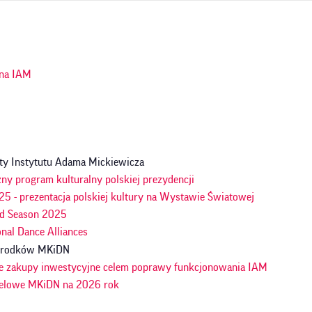
ja
na IAM
n
ty Instytutu Adama Mickiewicza
ny program kulturalny polskiej prezydencji
5 - prezentacja polskiej kultury na Wystawie Światowej
d Season 2025
onal Dance Alliances
 środków MKiDN
e zakupy inwestycyjne celem poprawy funkcjonowania IAM
celowe MKiDN na 2026 rok