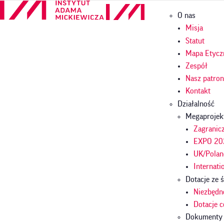
Przejdź
Główna
O nas
do
nawigac
treści
Misja
Statut
Mapa Etycz
Zespół
Nasz patro
Kontakt
Działalność
Megaprojek
Zagranicz
EXPO 202
UK/Polan
Internati
Dotacje ze
Niezbędn
Dotacje 
Dokumenty