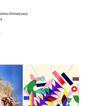
stemu klimatyzacji
za.
.