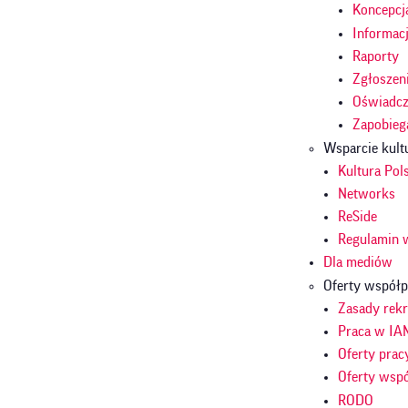
Koncepcj
Informac
Raporty
Zgłoszen
Oświadcze
Zapobieg
Wsparcie kult
Kultura Pol
Networks
ReSide
Regulamin 
Dla mediów
Oferty współp
Zasady rekr
Praca w IA
Oferty prac
Oferty wsp
RODO