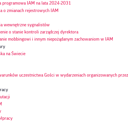
a programowa IAM na lata 2024-2031
ja o zmianach rejestrowych IAM
ia wewnętrzne sygnalistów
nie o stanie kontroli zarządczej dyrektora
anie mobbingowi i innym niepożądanym zachowaniom w IAM
ury
ska na Świecie
warunków uczestnictwa Gości w wydarzeniach organizowanych przez
racy
utacji
M
y
ółpracy