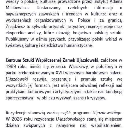
wiedzy o polskiej kulturze, prowadzone przez Instytut Adama
Mickiewicza. Dostarczamy rzetelnych informacji o
najważniejszych zjawiskach i trendach w kulturze oraz o
wydarzeniach organizowanych w Polsce i za granicą.
Znajdziesz tu sylwetki artystek i artystów, recenzje, eseje oraz
eksperckie analizy, które ukazują bogactwo polskiej sztuki.
Publikujemy w ośmiu językach, przybliżając polski wkład w
światową kulturę i dziedzictwo humanistyczne.
Centrum Sztuki Współczesnej Zamek Ujazdowski
, założone w
1989 roku, mieści się w sercu Warszawy, w położonym w
parku zrekonstruowanym XVII-wiecznym barokowym pałacu.
U-jazdowski
rozwija, prezentuje i promuje sztukę we
wszystkich jej formach. Jest miejscem odważnej refleksji nad
praktykami kulturowymi i artystycznymi, a także nad kondycją
społeczeństwa – w obliczu wyzwań, szans i kryzysów.
Rezydencje stanowią ważną część programu
U-jazdowskiego
.
W 2026 roku rezydencje
U-jazdowskiego
staną się miejscem
działań związanych z namysłem nad współistnieniem,