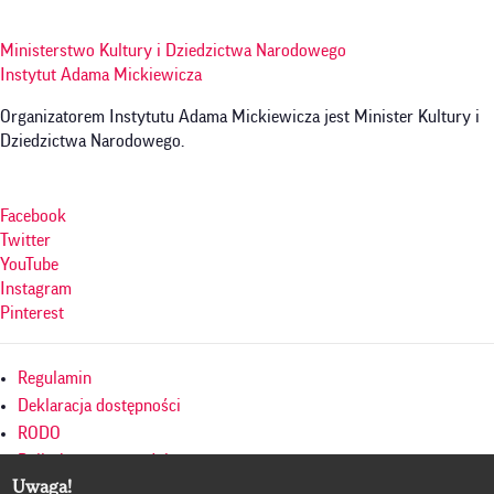
Ministerstwo Kultury i Dziedzictwa Narodowego
Instytut Adama Mickiewicza
Organizatorem Instytutu Adama Mickiewicza jest Minister Kultury i
Dziedzictwa Narodowego.
Facebook
Twitter
YouTube
Instagram
Pinterest
Menu
Regulamin
w
Deklaracja dostępności
RODO
stopce
Polityka prywatności
Uwaga!
Mapa serwisu