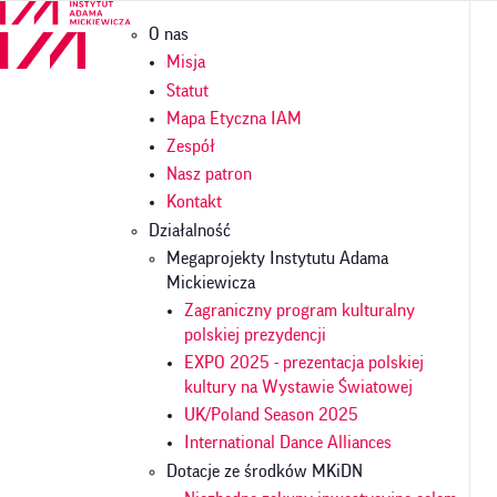
Przejdź
Główna
O nas
do
nawigacja
treści
Misja
Statut
Mapa Etyczna IAM
Zespół
Nasz patron
Kontakt
Działalność
Megaprojekty Instytutu Adama
Mickiewicza
Zagraniczny program kulturalny
polskiej prezydencji
EXPO 2025 - prezentacja polskiej
kultury na Wystawie Światowej
UK/Poland Season 2025
International Dance Alliances
Dotacje ze środków MKiDN