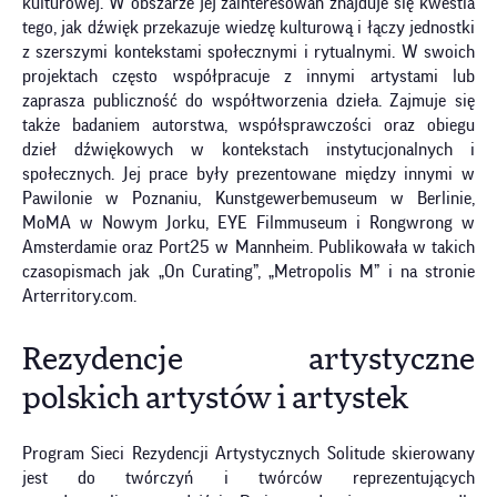
kulturowej. W obszarze jej zainteresowań znajduje się kwestia
tego, jak dźwięk przekazuje wiedzę kulturową i łączy jednostki
z szerszymi kontekstami społecznymi i rytualnymi. W swoich
projektach często współpracuje z innymi artystami lub
zaprasza publiczność do współtworzenia dzieła. Zajmuje się
także badaniem autorstwa, współsprawczości oraz obiegu
dzieł dźwiękowych w kontekstach instytucjonalnych i
społecznych. Jej prace były prezentowane między innymi w
Pawilonie w Poznaniu, Kunstgewerbemuseum w Berlinie,
MoMA w Nowym Jorku, EYE Filmmuseum i Rongwrong w
Amsterdamie oraz Port25 w Mannheim. Publikowała w takich
czasopismach jak „On Curating”, „Metropolis M” i na stronie
Arterritory.com.
Rezydencje artystyczne
polskich artystów i artystek
Program Sieci Rezydencji Artystycznych Solitude skierowany
jest do twórczyń i twórców reprezentujących