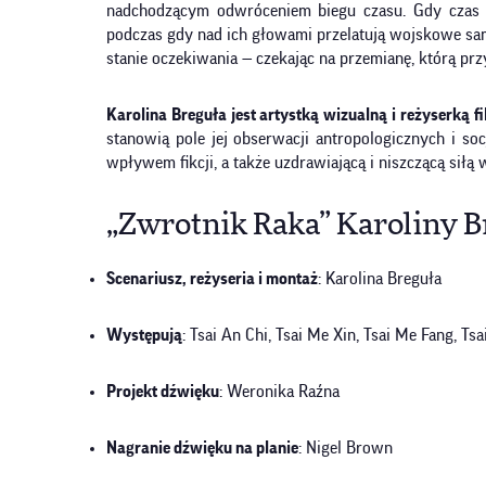
nadchodzącym odwróceniem biegu czasu. Gdy czas z
podczas gdy nad ich głowami przelatują wojskowe samo
stanie oczekiwania — czekając na przemianę, którą pr
Karolina Breguła jest artystką wizualną i reżyserką
stanowią pole jej obserwacji antropologicznych i so
wpływem fikcji, a także uzdrawiającą i niszczącą siłą 
„Zwrotnik Raka” Karoliny Br
Scenariusz, reżyseria i montaż
: Karolina Breguła
Występują
: Tsai An Chi, Tsai Me Xin, Tsai Me Fang, Ts
Projekt dźwięku
: Weronika Raźna
Nagranie dźwięku na planie
: Nigel Brown