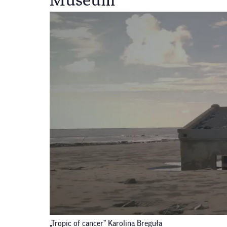
Museum
„Tropic of cancer” Karolina Breguła