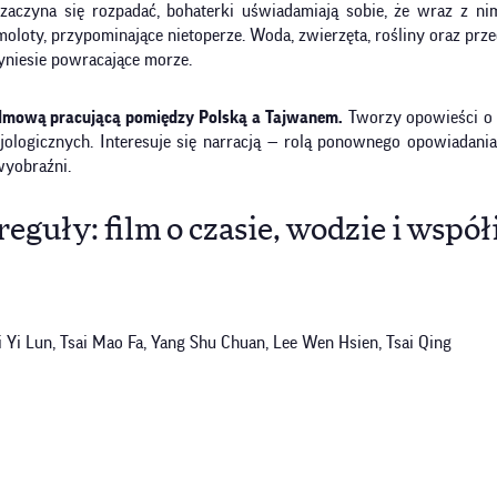
aczyna się rozpadać, bohaterki uświadamiają sobie, że wraz z ni
loty, przypominające nietoperze. Woda, zwierzęta, rośliny oraz prz
zyniesie powracające morze.
 filmową pracującą pomiędzy Polską a Tajwanem.
Tworzy opowieści o sz
cjologicznych. Interesuje się narracją — rolą ponownego opowiadani
wyobraźni.
eguły: film o czasie, wodzie i współ
ai Yi Lun, Tsai Mao Fa, Yang Shu Chuan, Lee Wen Hsien, Tsai Qing