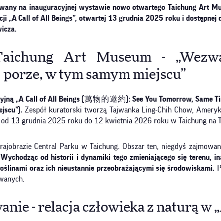
owany na inauguracyjnej wystawie nowo otwartego Taichung Art Muse
 „A Call of All Beings”, otwartej 13 grudnia 2025 roku i dostępnej 
icza.
Taichung Art Museum - „Wezwan
ej porze, w tym samym miejscu”
yjną „A Call of All Beings (萬物的邀約): See You Tomorrow, Same Time
ejscu”).
Zespół kuratorski tworzą Tajwanka Ling-Chih Chow, Ameryk
od 13 grudnia 2025 roku do 12 kwietnia 2026 roku w Taichung na T
obrazie Central Parku w Taichung. Obszar ten, niegdyś zajmowany
.
Wychodząc od historii i dynamiki tego zmieniającego się terenu, 
 roślinami oraz ich nieustannie przeobrażającymi się środowiskami.
P
owanych.
ie - relacja człowieka z naturą w „A