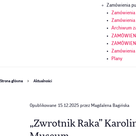
Zamówienia pu
Zamówienia p
Zamówienia 
Archiwum z
ZAMÓWIENIA
ZAMÓWIENIA
Zamówienia
Plany
Ścieżka
Strona główna
Aktualności
nawigacyjna
Opublikowane 15.12.2025 przez Magdalena Bagińska
„Zwrotnik Raka” Karoli