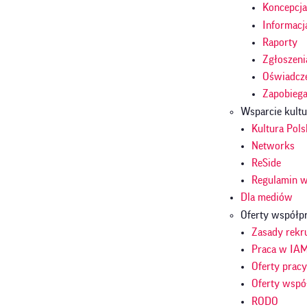
Koncepcj
Informacj
Raporty
Zgłoszeni
Oświadcze
Zapobieg
Wsparcie kult
Kultura Pols
Networks
ReSide
Regulamin w
Dla mediów
Oferty współp
Zasady rekru
Praca w IA
Oferty prac
Oferty wspó
RODO