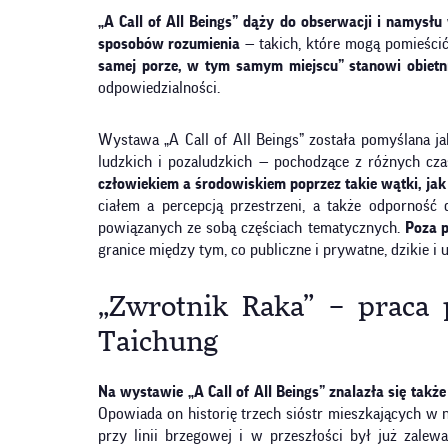
„A Call of All Beings” dąży do obserwacji i namysł
sposobów rozumienia
— takich, które mogą pomieścić
samej porze, w tym samym miejscu” stanowi obietni
odpowiedzialności.
Wystawa „A Call of All Beings” została pomyślana jako
ludzkich i pozaludzkich — pochodzące z różnych cz
człowiekiem a środowiskiem poprzez takie wątki, jak hi
ciałem a percepcją przestrzeni, a także odporność
powiązanych ze sobą częściach tematycznych.
Poza p
granice między tym, co publiczne i prywatne, dzikie 
„Zwrotnik Raka” – praca 
Taichung
Na wystawie „A Call of All Beings” znalazła się takż
Opowiada on historię trzech sióstr mieszkających w 
przy linii brzegowej i w przeszłości był już zalew