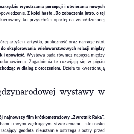
narzędzie wyostrzania percepcji i otwierania nowych
 opowiedzenie.
Z kolei hasło „Do zobaczenia jutro, o tej
kierowany ku przyszłości opartej na współdzielonej
ej artyści i artystki, publiczność oraz narracje istot
 do eksplorowania wielowarstwowych relacji między
yk i opowieść.
Wystawa bada również napięcia między
udomowienia. Zagadnienia te rozwijają się w pięciu
wchodząc w dialog z otoczeniem.
Dzieła te kwestionują
międzynarodowej wystawy w
 swój najnowszy film krótkometrażowy „Zwrotnik Raka”.
abami i innymi wędrującymi stworzeniami — stoi nisko
racający geodeta nieustannie ostrzega siostry przed