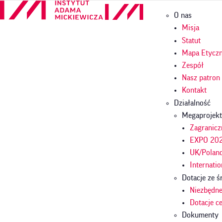
Przejdź
Główna
O nas
do
nawigac
treści
Misja
Statut
Mapa Etycz
Zespół
Nasz patron
Kontakt
Działalność
Megaprojekt
Zagranicz
EXPO 2025
UK/Polan
Internatio
Dotacje ze
Niezbędn
Dotacje 
Dokumenty