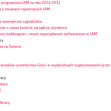
a programowa IAM na lata 2024-2031
a o zmianach rejestrowych IAM
a wewnętrzne sygnalistów
nie o stanie kontroli zarządczej dyrektora
anie mobbingowi i innym niepożądanym zachowaniom w IAM
ury
ka na Świecie
arunków uczestnictwa Gości w wydarzeniach organizowanych przez 
racy
tacji
M
y
łpracy