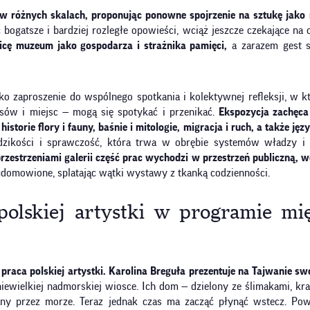
u w różnych skalach, proponując ponowne spojrzenie na sztukę jako 
 bogatsze i bardziej rozległe opowieści, wciąż jeszcze czekające na
cę muzeum jako gospodarza i strażnika pamięci,
a zarazem gest s
 zaproszenie do wspólnego spotkania i kolektywnej refleksji, w któr
asów i miejsc — mogą się spotykać i przenikać.
Ekspozycja zachęca
storie flory i fauny, baśnie i mitologie, migracja i ruch, a także jęz
 dzikości i sprawczość, która trwa w obrębie systemów władzy i 
rzestrzeniami galerii część prac wychodzi w przestrzeń publiczną, 
i udomowione, splatając wątki wystawy z tkanką codzienności.
polskiej artystki w programie 
e praca polskiej artystki. Karolina Breguła prezentuje na Tajwanie
niewielkiej nadmorskiej wiosce. Ich dom — dzielony ze ślimakami, kr
any przez morze. Teraz jednak czas ma zacząć płynąć wstecz. Pow