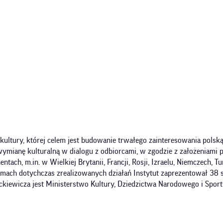
kultury, której celem jest budowanie trwałego zainteresowania polską
mianę kulturalną w dialogu z odbiorcami, w zgodzie z założeniami pols
tach, m.in. w Wielkiej Brytanii, Francji, Rosji, Izraelu, Niemczech, Tu
W ramach dotychczas zrealizowanych działań Instytut zaprezentował 38
kiewicza jest Ministerstwo Kultury, Dziedzictwa Narodowego i Spor