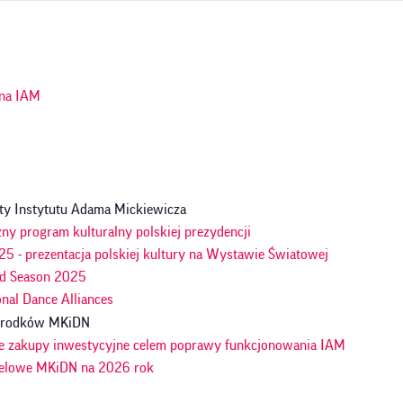
ja
na IAM
n
ty Instytutu Adama Mickiewicza
ny program kulturalny polskiej prezydencji
5 - prezentacja polskiej kultury na Wystawie Światowej
d Season 2025
onal Dance Alliances
 środków MKiDN
e zakupy inwestycyjne celem poprawy funkcjonowania IAM
celowe MKiDN na 2026 rok