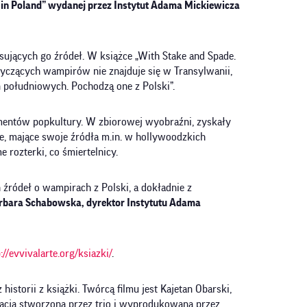
y in Poland” wydanej przez Instytut Adama Mickiewicza
sujących go źródeł. W książce „With Stake and Spade.
tyczących wampirów nie znajduje się w Transylwanii,
n południowych. Pochodzą one z Polski”.
mentów popkultury. W zbiorowej wyobraźni, zyskały
ie, mające swoje źródła m.in. w hollywoodzkich
 rozterki, co śmiertelnicy.
 źródeł o wampirach z Polski, a dokładnie z
bara Schabowska, dyrektor Instytutu Adama
://evvivalarte.org/ksiazki/
.
torii z książki. Twórcą filmu jest Kajetan Obarski,
acja stworzona przez trio i wyprodukowana przez