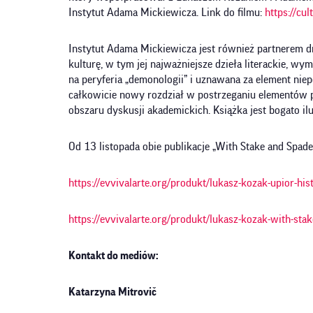
Instytut Adama Mickiewicza. Link do filmu:
https://cu
Instytut Adama Mickiewicza jest również partnerem dru
kulturę, w tym jej najważniejsze dzieła literackie, w
na peryferia „demonologii” i uznawana za element nie
całkowicie nowy rozdział w postrzeganiu elementów po
obszaru dyskusji akademickich. Książka jest bogato 
Od 13 listopada obie publikacje „With Stake and Spade
https://evvivalarte.org/produkt/lukasz-kozak-upior-hist
https://evvivalarte.org/produkt/lukasz-kozak-with-sta
Kontakt do mediów:
Katarzyna Mitrovič