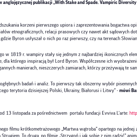
 anglojęzycznej publikacji „With Stake and Spade. Vampiric Diversit
dszukania korzeni pierwszego upiora i zaprezentowania bogactwa opi
riałów etnograficznych, relacji prasowych czy nawet akt sądowych do
 gdzie Byron usłyszał o nich po raz pierwszy, czy na terenach Słowia
o w 1819 r. wampiry stały się jednym z najbardziej ikonicznych ele
e, dla którego inspiracją był Lord Byron. Współczesne ich wyobrażen
gannych manierach, nieszczerych zamiarach, którzy przeżywają te same
 dogłębnych badań i analiz. To pierwszy tak obszerny wybór pisemnych
o terytoria dzisiejszej Polski, Ukrainy, Białorusi i Litwy” -
mówi Bar
d 13 listopada za pośrednictwem portalu fundacji
Evviva L'arte:
http
go filmu krótkometrażowego „Martwa wątroba” opartego na jednej z his
ugiem. To druga, po filmie „Strzygoń i jak sobie z nim radzić”
anim