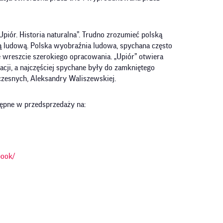
piór. Historia naturalna”. Trudno zrozumieć polską
urą ludową. Polska wyobraźnia ludowa, spychana często
 wreszcie szerokiego opracowania. „Upiór” otwiera
cji, a najczęściej spychane były do zamkniętego
łczesnych, Aleksandry Waliszewskiej.
stępne w przedsprzedaży na:
book/