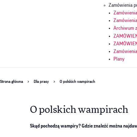
Zamówienia p
Zamówienia 
Zamówienia
Archiwum z
ZAMÓWIENI
ZAMÓWIENI
Zamówienia
Plany
Ścieżka
Strona główna
Dla prasy
O polskich wampirach
nawigacyjna
O polskich wampirach
Skąd pochodzą wampiry? Gdzie znaleźć można najdaw