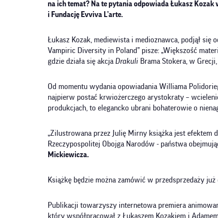
na ich temat? Na te pytania odpowiada Łukasz Kozak w
i Fundację Evviva L’arte.
Łukasz Kozak, mediewista i medioznawca, podjął się o
Vampiric Diversity in Poland” pisze: „Większość mate
gdzie działa się akcja
Drakuli
Brama Stokera, w Grecji,
Od momentu wydania opowiadania Williama Polidorieg
najpierw postać krwiożerczego arystokraty – wcieleni
produkcjach, to elegancko ubrani bohaterowie o niena
„Zilustrowana przez Julię Mirny książka jest efektem
Rzeczypospolitej Obojga Narodów - państwa obejmująceg
Mickiewicza.
Książkę będzie można zamówić w przedsprzedaży już o
Publikacji towarzyszy internetowa premiera animowane
który współpracował z Łukaszem Kozakiem i Adamem Str