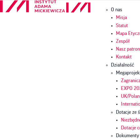
Przejdź
Główna
O nas
do
nawigac
treści
Misja
Statut
Mapa Etycz
Zespół
Nasz patro
Kontakt
Działalność
Megaprojek
Zagranicz
EXPO 202
UK/Polan
Internati
Dotacje ze
Niezbędn
Dotacje 
Dokumenty