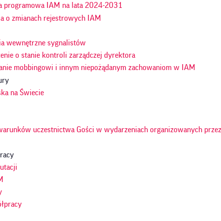
a programowa IAM na lata 2024-2031
ja o zmianach rejestrowych IAM
ia wewnętrzne sygnalistów
nie o stanie kontroli zarządczej dyrektora
anie mobbingowi i innym niepożądanym zachowaniom w IAM
ury
ska na Świecie
warunków uczestnictwa Gości w wydarzeniach organizowanych przez
racy
utacji
M
y
ółpracy