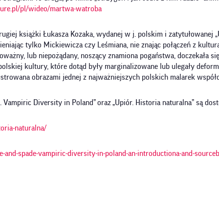
lture.pl/pl/wideo/martwa-watroba
giej książki Łukasza Kozaka, wydanej w j. polskim i zatytułowanej „U
ymieniając tylko Mickiewicza czy Leśmiana, nie znając połączeń z kult
poważny, lub niepożądany, noszący znamiona pogaństwa, doczekała się
lskiej kultury, które dotąd były marginalizowane lub ulegały deforma
ilustrowana obrazami jednej z najważniejszych polskich malarek wspó
. Vampiric Diversity in Poland”
oraz
„Upiór. Historia naturalna” są do
oria-naturalna/
ke-and-spade-vampiric-diversity-in-poland-an-introductiona-and-source