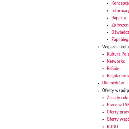
Koncepcj
Informac
Raporty
Zgłoszen
Oświadcze
Zapobieg
Wsparcie kult
Kultura Pol
Networks
ReSide
Regulamin 
Dla mediów
Oferty współp
Zasady rekr
Praca w IA
Oferty prac
Oferty wsp
RODO