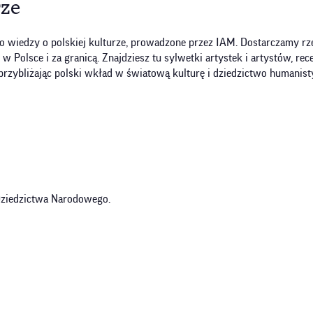
rze
o wiedzy o polskiej kulturze, prowadzone przez IAM. Dostarczamy rze
olsce i za granicą. Znajdziesz tu sylwetki artystek i artystów, recen
przybliżając polski wkład w światową kulturę i dziedzictwo humanist
 Dziedzictwa Narodowego.