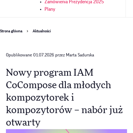
Zamówienia Prezydencja 2025
Plany
Ścieżka
Strona główna
Aktualności
nawigacyjna
Opublikowane 01.07.2026 przez Marta Sadurska
Nowy program IAM
CoCompose dla młodych
kompozytorek i
kompozytorów – nabór już
otwarty