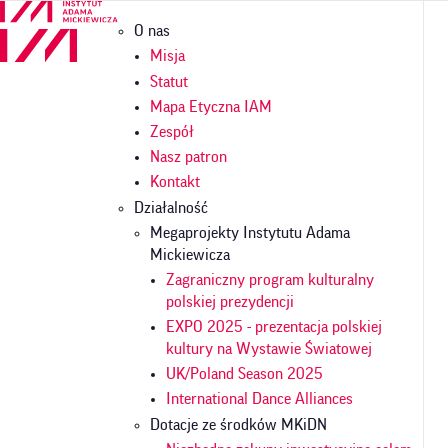
Przejdź
Główna
O nas
do
nawigacja
treści
Misja
Statut
Mapa Etyczna IAM
Zespół
Nasz patron
Kontakt
Działalność
Megaprojekty Instytutu Adama
Mickiewicza
Zagraniczny program kulturalny
polskiej prezydencji
EXPO 2025 - prezentacja polskiej
kultury na Wystawie Światowej
UK/Poland Season 2025
International Dance Alliances
Dotacje ze środków MKiDN