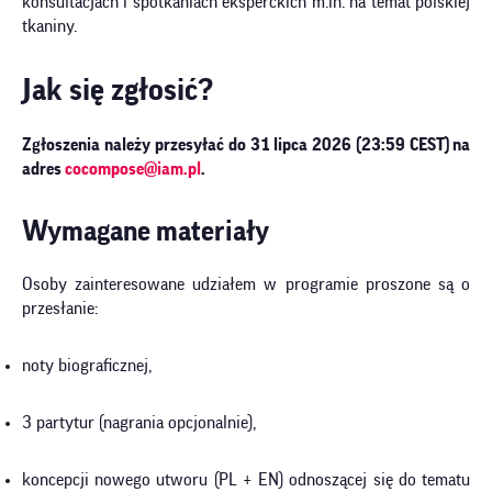
konsultacjach i spotkaniach eksperckich m.in. na temat polskiej
tkaniny.
Jak się zgłosić?
Zgłoszenia należy przesyłać do 31 lipca 2026 (23:59 CEST)
na
adres
cocompose@iam.pl
.
Wymagane materiały
Osoby zainteresowane udziałem w programie proszone są o
przesłanie:
noty biograficznej,
3 partytur (nagrania opcjonalnie),
koncepcji nowego utworu (PL + EN) odnoszącej się do tematu