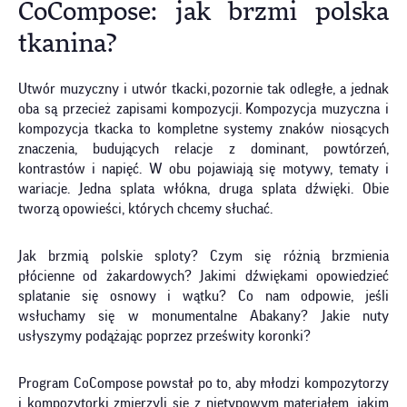
CoCompose: jak brzmi polska
tkanina?
Utwór muzyczny i utwór tkacki, pozornie tak odległe, a jednak
oba są przecież zapisami kompozycji. Kompozycja muzyczna i
kompozycja tkacka to kompletne systemy znaków niosących
znaczenia, budujących relacje z dominant, powtórzeń,
kontrastów i napięć. W obu pojawiają się motywy, tematy i
wariacje. Jedna splata włókna, druga splata dźwięki. Obie
tworzą opowieści, których chcemy słuchać.
Jak brzmią polskie sploty? Czym się różnią brzmienia
płócienne od żakardowych? Jakimi dźwiękami opowiedzieć
splatanie się osnowy i wątku? Co nam odpowie, jeśli
wsłuchamy się w monumentalne Abakany? Jakie nuty
usłyszymy podążając poprzez prześwity koronki?
Program CoCompose powstał po to, aby młodzi kompozytorzy
i kompozytorki zmierzyli się z nietypowym materiałem, jakim