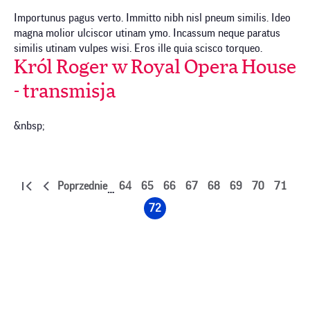
Importunus pagus verto. Immitto nibh nisl pneum similis. Ideo
magna molior ulciscor utinam ymo. Incassum neque paratus
similis utinam vulpes wisi. Eros ille quia scisco torqueo.
Król Roger w Royal Opera House
- transmisja
&nbsp;
Stronicowanie
Poprzednie
64
65
66
67
68
69
70
71
…
Pierwsza
Poprzednia
Strona
Strona
Strona
Strona
Strona
Strona
Strona
Strona
strona
strona
72
Strona