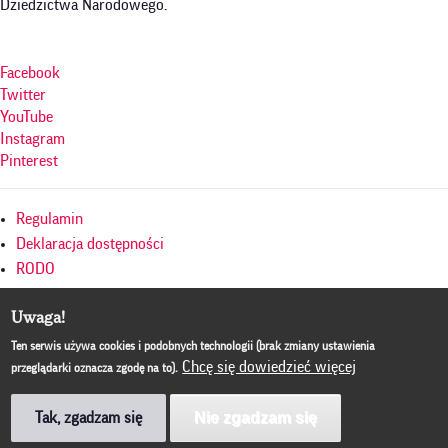
Dziedzictwa Narodowego.
Facebook
Twitter
YouTube
Instagram
Pinterest
Menu
Regulamin
w
Deklaracja dostępności
RODO
stopce
Polityka prywatności
Uwaga!
Mapa serwisu
Culture.pl
Ten serwis używa cookies i podobnych technologii (brak zmiany ustawienia
Chcę się dowiedzieć więcej
przeglądarki oznacza zgodę na to).
BIP
© Copyright by Instytut Adama Mickiewicza, ul. Mokotowska 25, 00-
Nie zgadzam się
Tak, zgadzam się
560 Warszawa