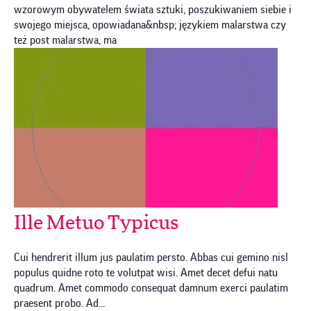
wzorowym obywatelem świata sztuki, poszukiwaniem siebie i
swojego miejsca, opowiadana&nbsp; językiem malarstwa czy
też post malarstwa, ma
Ille Metuo Typicus
Cui hendrerit illum jus paulatim persto. Abbas cui gemino nisl
populus quidne roto te volutpat wisi. Amet decet defui natu
quadrum. Amet commodo consequat damnum exerci paulatim
praesent probo. Ad...