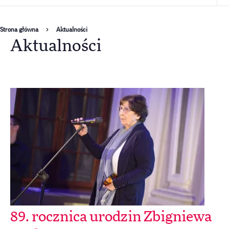
Ścieżka
Strona główna
Aktualności
Aktualności
nawigacyjna
89. rocznica urodzin Zbigniewa