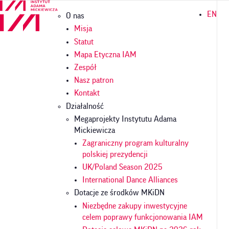
Przejdź
Główna
EN
O nas
do
nawigacja
treści
Misja
Statut
Mapa Etyczna IAM
Zespół
Nasz patron
Kontakt
Działalność
Megaprojekty Instytutu Adama
Mickiewicza
Zagraniczny program kulturalny
polskiej prezydencji
UK/Poland Season 2025
International Dance Alliances
Dotacje ze środków MKiDN
Niezbędne zakupy inwestycyjne
celem poprawy funkcjonowania IAM