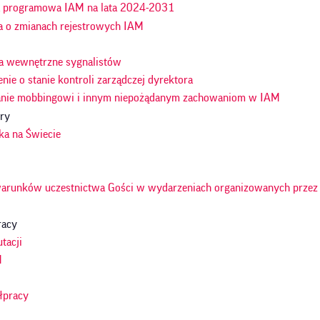
a programowa IAM na lata 2024-2031
a o zmianach rejestrowych IAM
a wewnętrzne sygnalistów
nie o stanie kontroli zarządczej dyrektora
anie mobbingowi i innym niepożądanym zachowaniom w IAM
ury
ka na Świecie
arunków uczestnictwa Gości w wydarzeniach organizowanych przez 
racy
tacji
M
y
łpracy