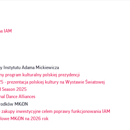
ja
na IAM
y Instytutu Adama Mickiewicza
ny program kulturalny polskiej prezydencji
 - prezentacja polskiej kultury na Wystawie Światowej
d Season 2025
nal Dance Alliances
 środków MKiDN
e zakupy inwestycyjne celem poprawy funkcjonowania IAM
celowe MKiDN na 2026 rok