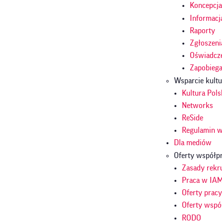
Koncepcj
Informacj
Raporty
Zgłoszeni
Oświadcze
Zapobieg
Wsparcie kult
Kultura Pols
Networks
ReSide
Regulamin w
Dla mediów
Oferty współp
Zasady rekru
Praca w IA
Oferty prac
Oferty wspó
RODO