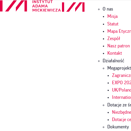
Przejdź
Główna
O nas
do
nawigac
treści
Misja
Statut
Mapa Etycz
Zespół
Nasz patron
Kontakt
Działalność
Megaprojekt
Zagranicz
EXPO 2025
UK/Polan
Internatio
Dotacje ze
Niezbędn
Dotacje 
Dokumenty