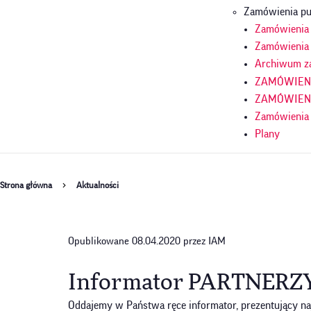
Zamówienia pu
Zamówienia p
Zamówienia 
Archiwum z
ZAMÓWIENIA
ZAMÓWIENIA
Zamówienia
Plany
Ścieżka
Strona główna
Aktualności
nawigacyjna
Opublikowane 08.04.2020 przez IAM
Informator PARTNERZ
Oddajemy w Państwa ręce informator, prezentujący naj