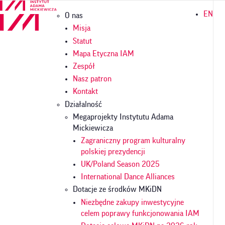
Przejdź
Główna
EN
O nas
do
nawigacja
treści
Misja
Statut
Mapa Etyczna IAM
Zespół
Nasz patron
Kontakt
Działalność
Megaprojekty Instytutu Adama
Mickiewicza
Zagraniczny program kulturalny
polskiej prezydencji
UK/Poland Season 2025
International Dance Alliances
Dotacje ze środków MKiDN
Niezbędne zakupy inwestycyjne
celem poprawy funkcjonowania IAM