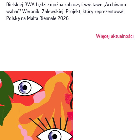
em
Bielskiej BWA będzie można zobaczyć wystawę „Archiwum
In
wahań” Weroniki Zalewskiej. Projekt, który reprezentował
All
Polskę na Malta Biennale 2026.
śro
mię
Więcej aktualności