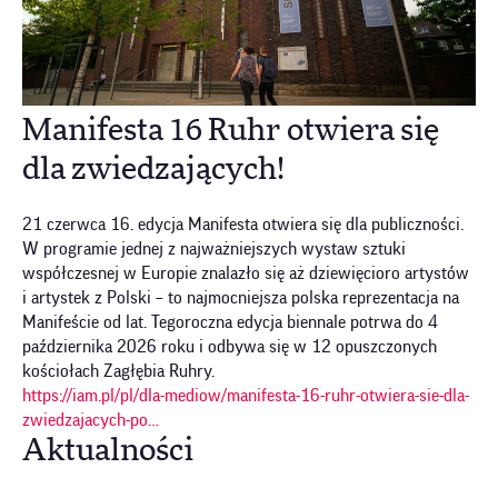
Manifesta 16 Ruhr otwiera się
dla zwiedzających!
21 czerwca 16. edycja Manifesta otwiera się dla publiczności.
W programie jednej z najważniejszych wystaw sztuki
współczesnej w Europie znalazło się aż dziewięcioro artystów
i artystek z Polski – to najmocniejsza polska reprezentacja na
Manifeście od lat. Tegoroczna edycja biennale potrwa do 4
października 2026 roku i odbywa się w 12 opuszczonych
kościołach Zagłębia Ruhry.
https://iam.pl/pl/dla-mediow/manifesta-16-ruhr-otwiera-sie-dla-
zwiedzajacych-po…
Aktualności