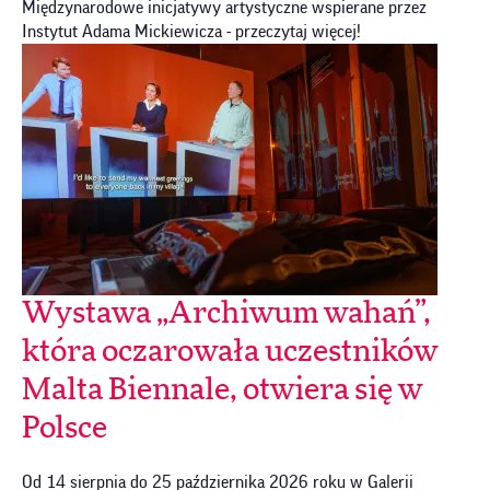
Międzynarodowe inicjatywy artystyczne wspierane przez
Instytut Adama Mickiewicza - przeczytaj więcej!
Wystawa „Archiwum wahań”,
T
która oczarowała uczestników
R
Malta Biennale, otwiera się w
A
Polsce
l
r
mu
Od 14 sierpnia do 25 października 2026 roku w Galerii