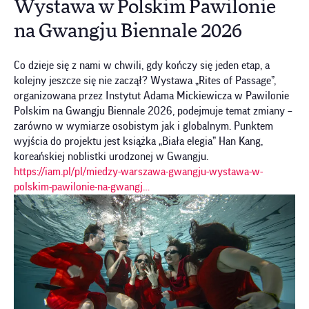
Wystawa w Polskim Pawilonie
na Gwangju Biennale 2026
Co dzieje się z nami w chwili, gdy kończy się jeden etap, a
kolejny jeszcze się nie zaczął? Wystawa „Rites of Passage”,
organizowana przez Instytut Adama Mickiewicza w Pawilonie
Polskim na Gwangju Biennale 2026, podejmuje temat zmiany –
zarówno w wymiarze osobistym jak i globalnym. Punktem
wyjścia do projektu jest książka „Biała elegia” Han Kang,
koreańskiej noblistki urodzonej w Gwangju.
https://iam.pl/pl/miedzy-warszawa-gwangju-wystawa-w-
polskim-pawilonie-na-gwangj…