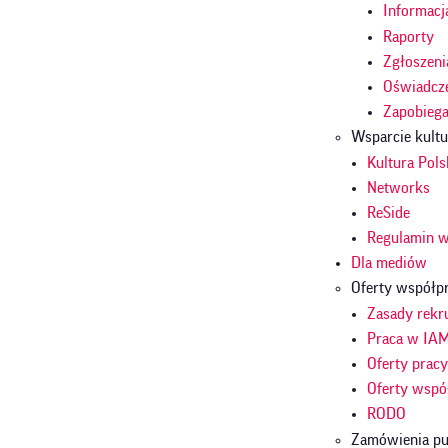
Informacj
Raporty
Zgłoszeni
Oświadcze
Zapobieg
Wsparcie kult
Kultura Pols
Networks
ReSide
Regulamin w
Dla mediów
Oferty współp
Zasady rekru
Praca w IA
Oferty prac
Oferty wspó
RODO
Zamówienia pu