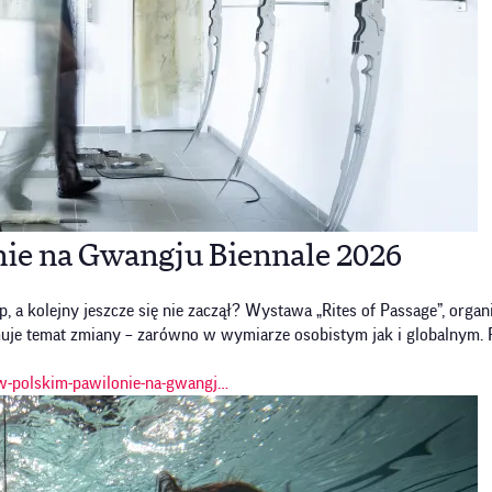
ie na Gwangju Biennale 2026
tap, a kolejny jeszcze się nie zaczął? Wystawa „Rites of Passage”, or
je temat zmiany – zarówno w wymiarze osobistym jak i globalnym. Pun
w-polskim-pawilonie-na-gwangj…