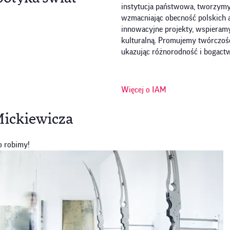
instytucja państwowa, tworzymy 
wzmacniając obecność polskich ar
innowacyjne projekty, wspiera
kulturalną. Promujemy twórczoś
ukazując różnorodność i bogactw
Więcej o IAM
Mickiewicza
o robimy!