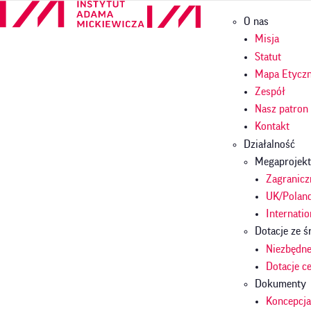
Przejdź
Główna
O nas
do
nawigac
treści
Misja
Statut
Mapa Etycz
Zespół
Nasz patron
Kontakt
Działalność
Megaprojekt
Zagranicz
UK/Polan
Internatio
Dotacje ze
Niezbędn
Dotacje 
Dokumenty
Koncepcj