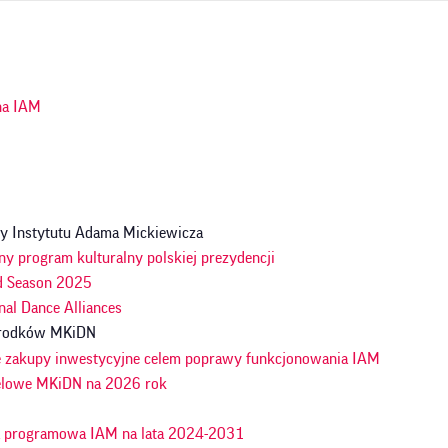
ja
na IAM
y Instytutu Adama Mickiewicza
ny program kulturalny polskiej prezydencji
d Season 2025
nal Dance Alliances
 środków MKiDN
e zakupy inwestycyjne celem poprawy funkcjonowania IAM
celowe MKiDN na 2026 rok
a programowa IAM na lata 2024-2031