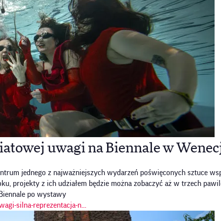
iatowej uwagi na Biennale w Wenec
 w centrum jednego z najważniejszych wydarzeń poświęconych sztuce 
roku, projekty z ich udziałem będzie można zobaczyć aż w trzech paw
Biennale po wystawy
wagi-silna-reprezentacja-n…