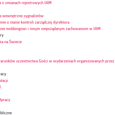
a o zmianach rejestrowych IAM
a wewnętrzne sygnalistów
nie o stanie kontroli zarządczej dyrektora
anie mobbingowi i innym niepożądanym zachowaniom w IAM
ury
ka na Świecie
arunków uczestnictwa Gości w wydarzeniach organizowanych przez 
racy
tacji
M
y
łpracy
bliczne