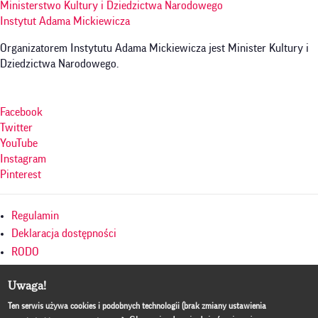
Ministerstwo Kultury i Dziedzictwa Narodowego
Instytut Adama Mickiewicza
Organizatorem Instytutu Adama Mickiewicza jest Minister Kultury i
Dziedzictwa Narodowego.
Facebook
Twitter
YouTube
Instagram
Pinterest
Menu
Regulamin
w
Deklaracja dostępności
RODO
stopce
Polityka prywatności
Uwaga!
Mapa serwisu
Culture.pl
Ten serwis używa cookies i podobnych technologii (brak zmiany ustawienia