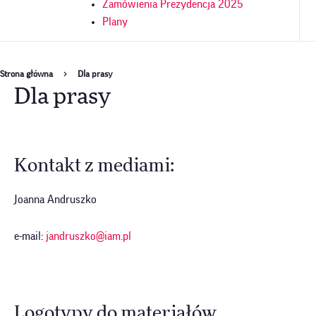
Zamówienia Prezydencja 2025
Plany
Ścieżka
Strona główna
Dla prasy
Dla prasy
nawigacyjna
Kontakt z mediami:
Joanna Andruszko
e-mail:
jandruszko@iam.pl
Logotypy do materiałów