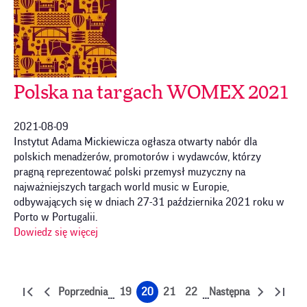
Polska na targach WOMEX 2021
2021-08-09
Instytut Adama Mickiewicza ogłasza otwarty nabór dla
polskich menadżerów, promotorów i wydawców, którzy
pragną reprezentować polski przemysł muzyczny na
najważniejszych targach world music w Europie,
odbywających się w dniach 27-31 października 2021 roku w
Porto w Portugalii.
Dowiedz się więcej
Stronicowanie
Poprzednia
19
20
21
22
Następna
…
…
Pierwsza
Poprzednia
Strona
Strona
Strona
Strona
Następna
Ostatn