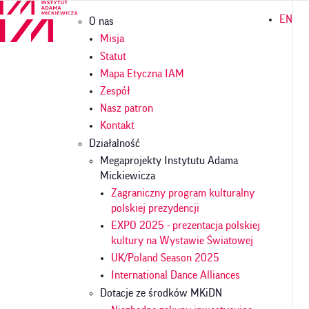
Przejdź
Główna
EN
O nas
do
nawigacja
treści
Misja
Statut
Mapa Etyczna IAM
Zespół
Nasz patron
Kontakt
Działalność
Megaprojekty Instytutu Adama
Mickiewicza
Zagraniczny program kulturalny
polskiej prezydencji
EXPO 2025 - prezentacja polskiej
kultury na Wystawie Światowej
UK/Poland Season 2025
International Dance Alliances
Dotacje ze środków MKiDN