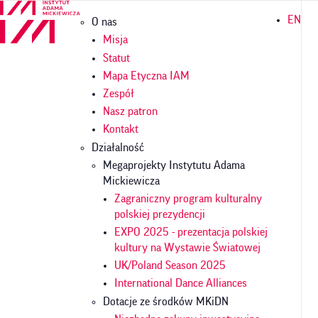
Przejdź
Główna
EN
O nas
do
nawigacja
treści
Misja
Statut
Mapa Etyczna IAM
Zespół
Nasz patron
Kontakt
Działalność
Megaprojekty Instytutu Adama
Mickiewicza
Zagraniczny program kulturalny
polskiej prezydencji
EXPO 2025 - prezentacja polskiej
kultury na Wystawie Światowej
UK/Poland Season 2025
International Dance Alliances
Dotacje ze środków MKiDN