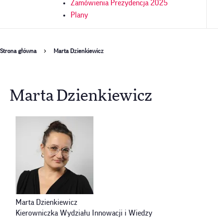
Zamówienia Prezydencja 2025
Plany
Ścieżka
Strona główna
Marta Dzienkiewicz
nawigacyjna
Marta Dzienkiewicz
Marta Dzienkiewicz
Kierowniczka Wydziału Innowacji i Wiedzy