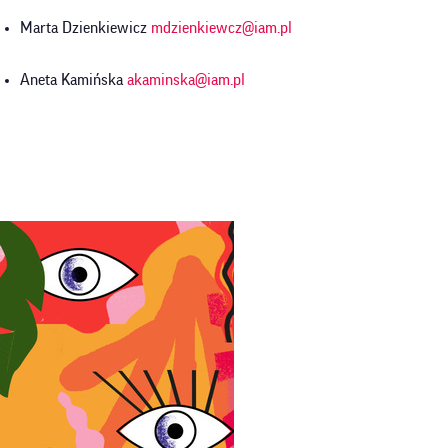
Marta Dzienkiewicz
mdzienkiewcz@iam.pl
Aneta Kamińska
akaminska@iam.pl