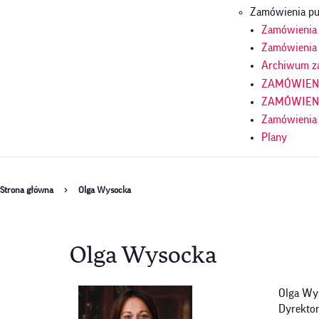
Zamówienia pu
Zamówienia p
Zamówienia 
Archiwum z
ZAMÓWIENIA
ZAMÓWIENIA
Zamówienia
Plany
Ścieżka
Strona główna
Olga Wysocka
nawigacyjna
Olga Wysocka
Olga Wy
Dyrekto