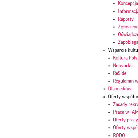
Koncepcj
Informacj
Raporty
Zgłoszeni
Oświadcze
Zapobieg
Wsparcie kult
Kultura Pols
Networks
ReSide
Regulamin w
Dla mediów
Oferty współp
Zasady rekru
Praca w IA
Oferty prac
Oferty wspó
RODO