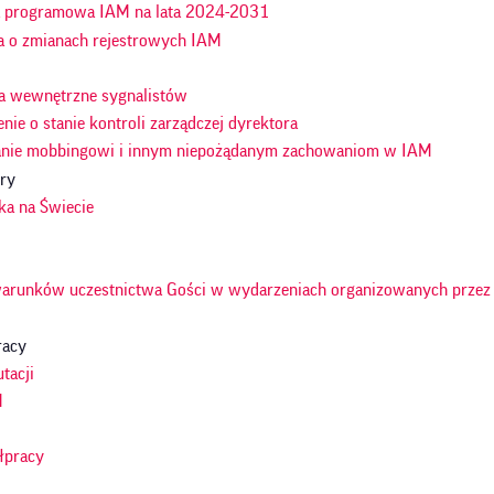
a programowa IAM na lata 2024-2031
a o zmianach rejestrowych IAM
a wewnętrzne sygnalistów
nie o stanie kontroli zarządczej dyrektora
anie mobbingowi i innym niepożądanym zachowaniom w IAM
ury
ka na Świecie
arunków uczestnictwa Gości w wydarzeniach organizowanych przez 
racy
tacji
M
y
łpracy