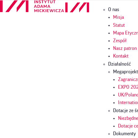
Przejdź
Główna
O nas
do
nawigac
treści
Misja
Statut
Mapa Etycz
Zespół
Nasz patron
Kontakt
Działalność
Megaprojekt
Zagranicz
EXPO 2025
UK/Polan
Internatio
Dotacje ze
Niezbędn
Dotacje 
Dokumenty