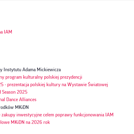
ja
na IAM
y Instytutu Adama Mickiewicza
ny program kulturalny polskiej prezydencji
 - prezentacja polskiej kultury na Wystawie Światowej
d Season 2025
nal Dance Alliances
 środków MKiDN
e zakupy inwestycyjne celem poprawy funkcjonowania IAM
celowe MKiDN na 2026 rok