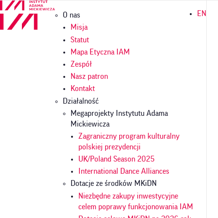
Przejdź
Główna
EN
O nas
do
nawigacja
treści
Misja
Statut
Mapa Etyczna IAM
Zespół
Nasz patron
Kontakt
Działalność
Megaprojekty Instytutu Adama
Mickiewicza
Zagraniczny program kulturalny
polskiej prezydencji
UK/Poland Season 2025
International Dance Alliances
Dotacje ze środków MKiDN
Niezbędne zakupy inwestycyjne
celem poprawy funkcjonowania IAM