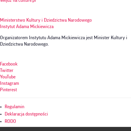
Wejdź na culture.pl
Ministerstwo Kultury i Dziedzictwa Narodowego
Instytut Adama Mickiewicza
Organizatorem Instytutu Adama Mickiewicza jest Minister Kultury i
Dziedzictwa Narodowego.
Facebook
Twitter
YouTube
Instagram
Pinterest
Menu
Regulamin
w
Deklaracja dostępności
RODO
stopce
Polityka prywatności