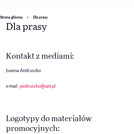
Ścieżka
Strona główna
Dla prasy
Dla prasy
nawigacyjna
Kontakt z mediami:
Joanna Andruszko
e-mail:
jandruszko@iam.pl
Logotypy do materiałów
promocyjnych: